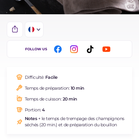
IT
FOLLOW US
EN
DE
Difficulté:
Facile
ES
Temps de préparation:
10 min
BR
Temps de cuisson:
20 min
NL
Portion:
4
Notes
+ le temps de trempage des champignons
séchés (20 min.) et de préparation du bouillon