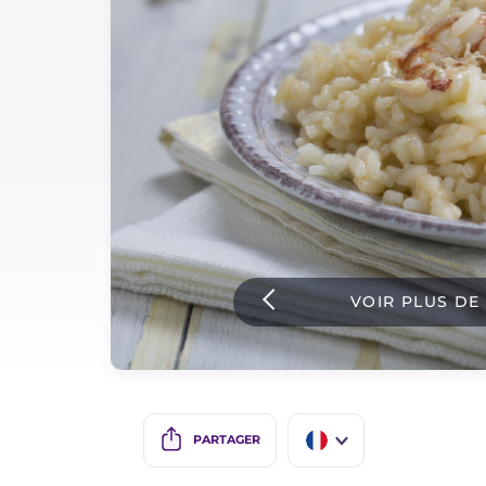
Sauces
Dernieres recettes
IT Website
Facebook
Instagram
VOIR PLUS DE
TikTok
YouTube
PARTAGER
IT