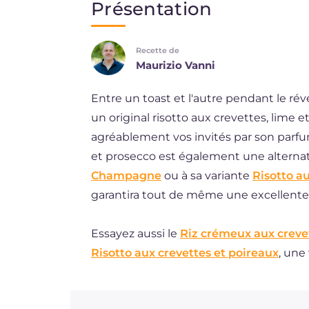
Présentation
EN
Recette de
DE
Maurizio Vanni
BR
Entre un toast et l'autre pendant le rév
ES
un original risotto aux crevettes, lime e
NL
agréablement vos invités par son parfum 
et prosecco est également une alterna
Champagne
ou à sa variante
Risotto a
garantira tout de même une excellente
Essayez aussi le
Riz crémeux aux creve
Risotto aux crevettes et poireaux
, une