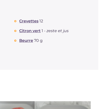
Crevettes
12
Citron vert
1 -
zeste et jus
Beurre
70 g