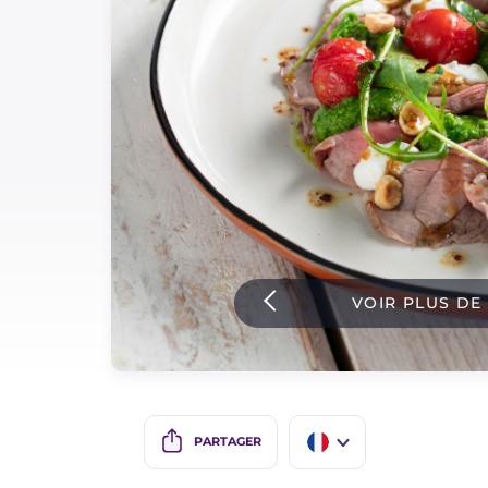
Sauces
Dernieres recettes
IT Website
Facebook
Instagram
VOIR PLUS DE
TikTok
YouTube
PARTAGER
IT