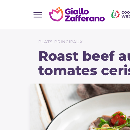
Home
Toutes les recettes
PLATS PRINCIPAUX
Aperitifs
Roast beef a
Salades
tomates ceris
Plats principaux
Boissons et rafraîchissements
Desserts
Accompagnement
Pizzas et focaccia
Gateaux et patisserie