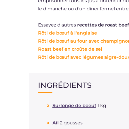
emprisonner tous les jus à l'intérieur du
le dimanche ou d'un dîner formel entre
Essayez d'autres
recettes de roast beef
Rôti de bœuf à l'anglaise
Rôti de bœuf au four avec champigno
Roast beef en croûte de sel
Rôti de bœuf avec légumes aigre-dou
INGRÉDIENTS
Surlonge de boeuf
1 kg
Ail
2 gousses