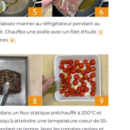
t laissez mariner au réfrigérateur pendant au
t. Chauffez une poêle avec un filet d'huile
5
faces
.
6
e dans un four statique préchauffé à 200°C et
jusqu'à atteindre une température coeur de 55-
endant ce temps, lavez les tomates cerises et