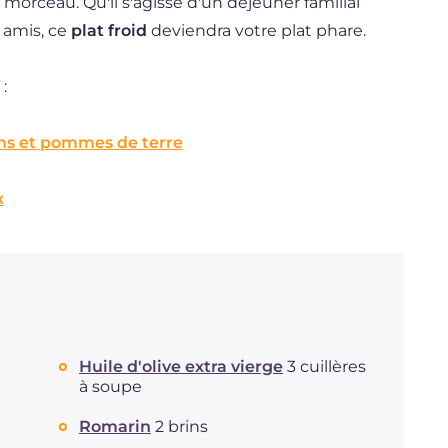
 morceau. Qu'il s'agisse d'un déjeuner familial
 amis, ce
plat froid
deviendra votre plat phare.
:
ns et pommes de terre
x
Huile d'olive extra vierge
3 cuillères
à soupe
Romarin
2 brins