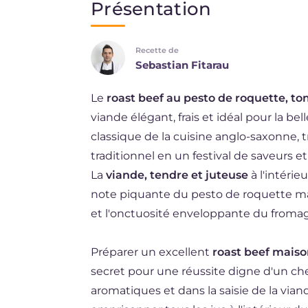
Présentation
EN
Recette de
DE
Sebastian Fitarau
ES
Le
roast beef au pesto de roquette, tom
NL
viande élégant, frais et idéal pour la be
BR
classique de la cuisine anglo-saxonne, 
traditionnel en un festival de saveurs
La
viande, tendre et juteuse
à l'intérie
note piquante du pesto de roquette mai
et l'onctuosité enveloppante du froma
Préparer un excellent
roast beef mais
secret pour une réussite digne d'un che
aromatiques et dans la saisie de la vian