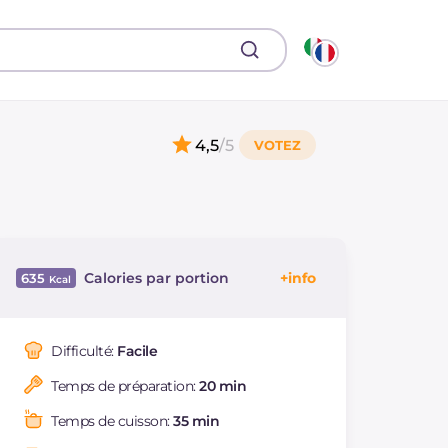
4,5
/5
Calories par portion
635
Énergie
Kcal
635
Glucides
g
32.8
Difficulté:
Facile
Dont sucres
g
6.7
Temps de préparation:
20 min
Protéine
g
24.1
Graisses
g
45.3
Temps de cuisson:
35 min
dont acides gras
g
16.65