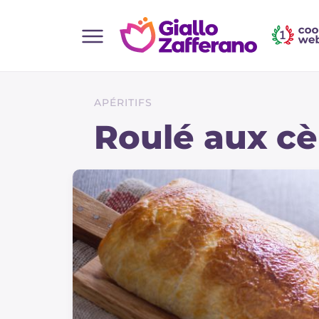
Home
Toutes les recettes
APÉRITIFS
Aperitifs
Roulé aux c
Salades
Plats principaux
Boissons et rafraîchissements
Desserts
Accompagnement
Pizzas et focaccia
Gateaux et patisserie