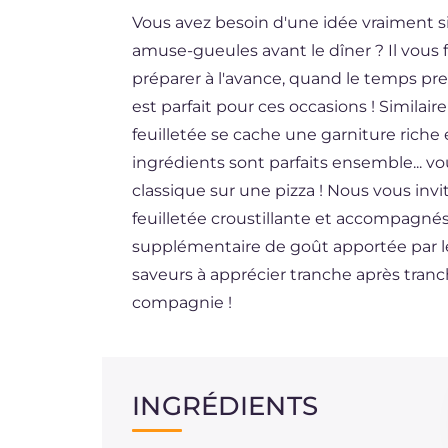
Vous avez besoin d'une idée vraiment s
DE
amuse-gueules avant le dîner ? Il vous 
ES
préparer à l'avance, quand le temps pr
BR
est parfait pour ces occasions ! Similair
feuilletée se cache une garniture riche
NL
ingrédients sont parfaits ensemble... v
classique sur une pizza ! Nous vous invi
feuilletée croustillante et accompagn
supplémentaire de goût apportée par les
saveurs à apprécier tranche après tran
compagnie !
INGRÉDIENTS