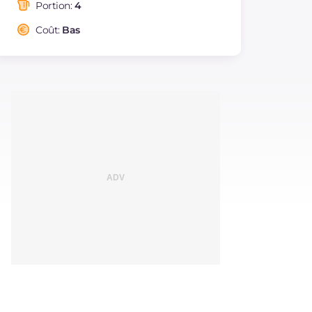
saturés
Portion:
4
Fibre
g
4.9
Coût:
Bas
Cholestérol
mg
111
Sodium
mg
1194