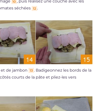
romage
, puis réalisez une couche avec les
10
tomates séchées
.
12
e et de jambon
. Badigeonnez les bords de la
13
 côtés courts de la pâte et pliez-les vers