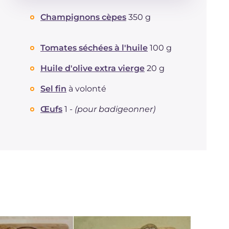
Énergie
Kcal
635
Champignons cèpes
350 g
Glucides
g
32.8
Dont sucres
g
6.7
Protéine
g
24.1
Tomates séchées à l'huile
100 g
Graisses
g
45.3
Huile d'olive extra vierge
20 g
dont acides gras saturés
g
16.65
Fibre
g
4.9
Sel fin
à volonté
Cholestérol
mg
111
Œufs
1 -
(pour badigeonner)
Sodium
mg
1194