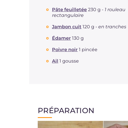
Pâte feuilletée
230 g -
1 rouleau
rectangulaire
Jambon cuit
120 g -
en tranches
Édamer
130 g
Poivre noir
1 pincée
Ail
1 gousse
PRÉPARATION