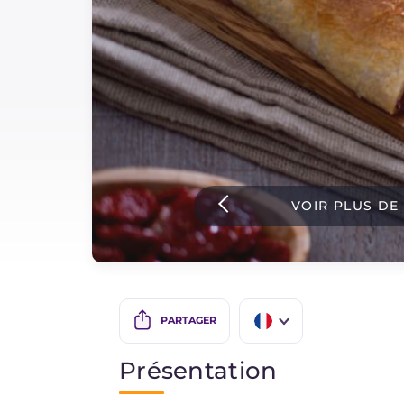
Sauces
Dernieres recettes
IT Website
VOIR PLUS DE
Facebook
Instagram
TikTok
YouTube
PARTAGER
IT
Présentation
EN