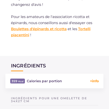
changerez d'avis !
Pour les amateurs de l'association ricotta et
épinards, nous conseillons aussi d'essayer ces
Boulettes d'épinards et ricotta
et les
Tortelli
piacentini
!
INGRÉDIENTS
Calories par portion
359
Énergie
Kcal
359
Glucides
g
5.3
INGRÉDIENTS POUR UNE OMELETTE DE
Dont sucres
34X27 CM
g
4.2
Protéine
g
23.7