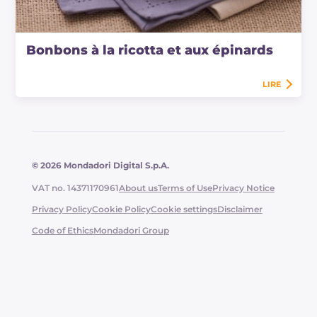
Bonbons à la ricotta et aux épinards
LIRE
© 2026 Mondadori Digital S.p.A.
VAT no. 14371170961
About us
Terms of Use
Privacy Notice
Privacy Policy
Cookie Policy
Cookie settings
Disclaimer
Code of Ethics
Mondadori Group