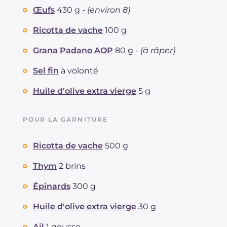
Œufs
430 g -
(environ 8)
Graisses
g
27
dont acides gras saturés
g
12.46
Ricotta de vache
100 g
Fibre
g
1.1
Cholestérol
Grana Padano AOP
80 g -
(à râper)
mg
328
Sodium
mg
685
Sel fin
à volonté
Huile d'olive extra vierge
5 g
POUR LA GARNITURE
Ricotta de vache
500 g
Thym
2 brins
Épinards
300 g
Huile d'olive extra vierge
30 g
Ail
1 gousse