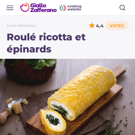
4,4
PLATS PRINCIPAUX
Roulé ricotta et
épinards