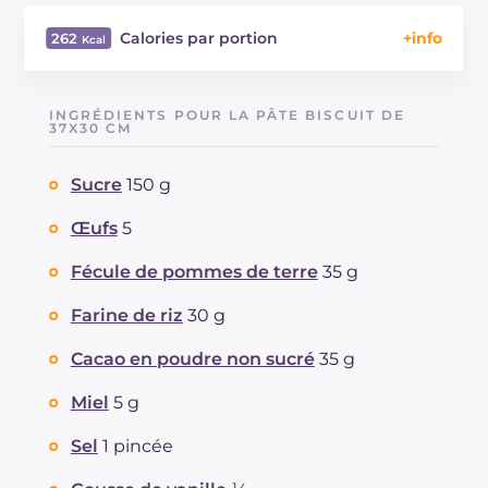
Calories par portion
262
Énergie
Kcal
262
Glucides
g
35.6
INGRÉDIENTS POUR LA PÂTE BISCUIT DE
Dont sucres
37X30 CM
g
27.8
Protéine
g
6.5
Sucre
150 g
Graisses
g
10.4
dont acides gras saturés
g
5.34
Œufs
5
Fibre
g
1.8
Cholestérol
Fécule de pommes de terre
35 g
mg
148
Sodium
mg
199
Farine de riz
30 g
Cacao en poudre non sucré
35 g
Miel
5 g
Sel
1 pincée