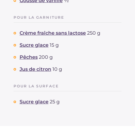
Gousse de vanille
½
POUR LA GARNITURE
Crème fraîche sans lactose
250 g
Sucre glace
15 g
Pêches
200 g
Jus de citron
10 g
POUR LA SURFACE
Sucre glace
25 g