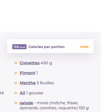
Calories par portion
158
Énergie
Kcal
158
Crevettes
450 g
Glucides
g
18.6
Dont sucres
g
18.6
Piment
1
Protéine
g
10.4
Graisses
Menthe
5 feuilles
g
4.6
dont acides gras saturés
g
0.69
té
Ail
1 gousse
Fibre
g
3.2
Cholestérol
mg
90
salade
-
mixte (mâche, frisée,
épinards, carottes, roquette) 150 g
Sodium
mg
391