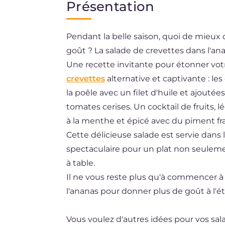
Présentation
EN
Pendant la belle saison, quoi de mieux 
ES
goût ? La salade de crevettes dans l'ana
DE
Une recette invitante pour étonner votr
BR
crevettes
alternative et captivante : le
la poêle avec un filet d'huile et ajoutées 
NL
tomates cerises. Un cocktail de fruits, 
à la menthe et épicé avec du piment fra
Cette délicieuse salade est servie dans 
spectaculaire pour un plat non seulemen
à table.
Il ne vous reste plus qu'à commencer à
l'ananas pour donner plus de goût à l'ét
Vous voulez d'autres idées pour vos sa