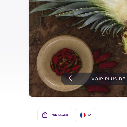
Sauces
Dernieres recettes
IT Website
Facebook
Instagram
VOIR PLUS DE
TikTok
YouTube
PARTAGER
IT