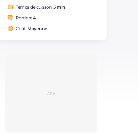
Graisses
g
4.6
Temps de cuisson:
5 min
dont acides gras
g
0.69
saturés
Portion:
4
Fibre
g
3.2
Coût:
Moyenne
Cholestérol
mg
90
Sodium
mg
391