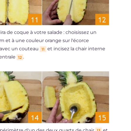
ra de coque à votre salade : choisissez un
m et à une couleur orange sur l'écorce
x avec un couteau
et incisez la chair interne
11
centrale
.
12
e périmètre d'un des deux quarts de chair
et
13