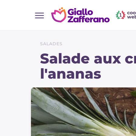
Home
Toutes les recettes
SALADES
Aperitifs
Salade aux c
Salades
l'ananas
Plats principaux
Boissons et rafraîchissements
Desserts
Accompagnement
Pizzas et focaccia
Gateaux et patisserie