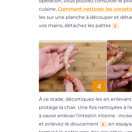
opération, vous pouvez consulter le proc
cuisine,
Comment nettoyer les crevett
les sur une planche à découper et détache
vos mains, détachez les pattes
.
3
À ce stade, décortiquez-les en enlevant
protège la chair. Une fois nettoyées à l'
à savoir enlever l'intestin interne : inc
et enlevez-le doucement
, en essaya
5