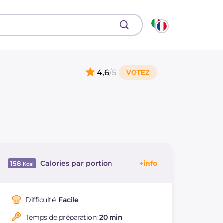
4,6
/5
Calories par portion
158
Énergie
Kcal
158
Glucides
g
18.6
Difficulté:
Facile
Dont sucres
g
18.6
Temps de préparation:
20 min
Protéine
g
10.4