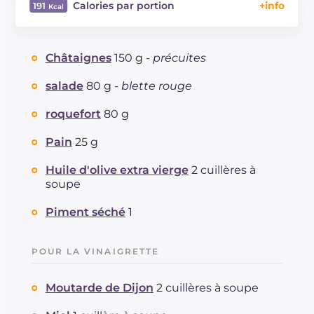
Calories par portion
191
Énergie
Kcal
191
Glucides
g
16.8
Châtaignes
150 g -
précuites
Dont sucres
g
4.9
Protéine
g
6.5
salade
80 g -
blette rouge
Graisses
g
10.9
roquefort
80 g
dont acides gras saturés
g
3.66
Fibre
g
3.1
Pain
25 g
Cholestérol
mg
18
Huile d'olive extra vierge
2 cuillères à
Sodium
mg
131
soupe
Piment séché
1
POUR LA VINAIGRETTE
Moutarde de Dijon
2 cuillères à soupe