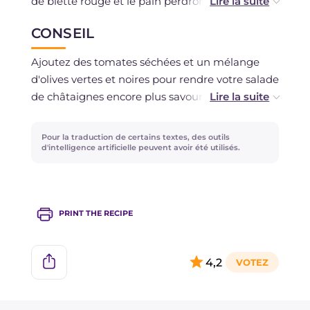
de blette rouge et le pain perdront de leur
consistance. Il est donc déconseillé de la
CONSEIL
conserver. Vous pouvez au maximum préparer
la sauce à l'avance et la conserver au
Ajoutez des tomates séchées et un mélange
réfrigérateur avant utilisation.
d'olives vertes et noires pour rendre votre salade
de châtaignes encore plus savoureuse ou des
fruits secs. À la place du roquefort, vous pouvez
utiliser du gorgonzola ! Au lieu de la moutarde,
Pour la traduction de certains textes, des outils
préparez une sauce au yaourt grec avec du
d'intelligence artificielle peuvent avoir été utilisés.
tabasco et de la ciboulette.
PRINT THE RECIPE
4,2