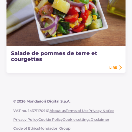
Salade de pommes de terre et
courgettes
LIRE
© 2026 Mondadori Digital S.p.A.
VAT no. 14371170961
About us
Terms of Use
Privacy Notice
Privacy Policy
Cookie Policy
Cookie settings
Disclaimer
Code of Ethics
Mondadori Group