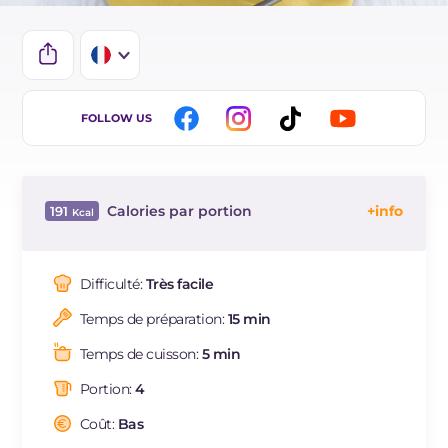
IT
FOLLOW US
EN
DE
Calories par portion
191
ES
Énergie
Kcal
191
BR
Glucides
g
16.8
Difficulté:
Très facile
NL
Dont sucres
g
4.9
Temps de préparation:
15 min
Protéine
g
6.5
Graisses
g
10.9
Temps de cuisson:
5 min
dont acides gras saturés
g
3.66
Portion:
4
Fibre
g
3.1
Cholestérol
Coût:
Bas
mg
18