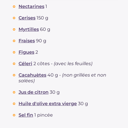
Glucides
g
12
Nectarines
1
Dont sucres
g
11.2
Protéine
g
4.3
Cerises
150 g
Graisses
g
12.6
Myrtilles
60 g
dont acides gras saturés
g
1.81
Fibre
g
3.4
Fraises
90 g
Sodium
mg
342
Figues
2
Céleri
2 côtes -
(avec les feuilles)
Cacahuètes
40 g -
(non grillées et non
salées)
Jus de citron
30 g
Huile d'olive extra vierge
30 g
Sel fin
1 pincée