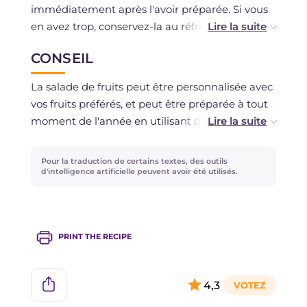
immédiatement après l'avoir préparée. Si vous
en avez trop, conservez-la au réfrigérateur
pendant un jour maximum, couverte de film
CONSEIL
plastique ou dans un bocal bien fermé. La
congélation est déconseillée.
La salade de fruits peut être personnalisée avec
vos fruits préférés, et peut être préparée à tout
moment de l'année en utilisant des fruits de
saison. Elle peut être enrichie avec des croûtons
de pain et un fromage de chèvre mi-affiné : elle
Pour la traduction de certains textes, des outils
deviendra ainsi un délicieux plat unique !
d'intelligence artificielle peuvent avoir été utilisés.
PRINT THE RECIPE
4,3