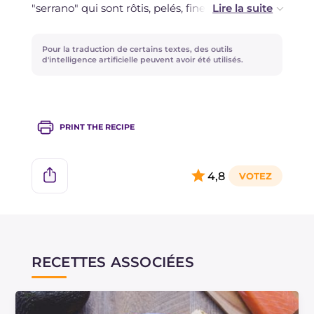
"serrano" qui sont rôtis, pelés, finement coupés
et ajoutés à la sauce ; pour rendre la sauce de
tomates mexicaine encore plus piquante, il
Pour la traduction de certains textes, des outils
suffira d'ajouter encore du piment à votre guise.
d'intelligence artificielle peuvent avoir été utilisés.
PRINT THE RECIPE
4,8
RECETTES ASSOCIÉES