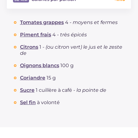
Énergie
Kcal
32
Glucides
g
5.7
Tomates grappes
4 -
moyens et fermes
Dont sucres
g
5.6
Protéine
g
1.8
Piment frais
4 -
très épicés
Graisses
g
0.3
Citrons
1 -
(ou citron vert) le jus et le zeste
dont acides gras saturés
g
0.05
de
Fibre
g
2.9
Sodium
Oignons blancs
100 g
mg
497
Coriandre
15 g
Sucre
1 cuillère à café -
la pointe de
Sel fin
à volonté