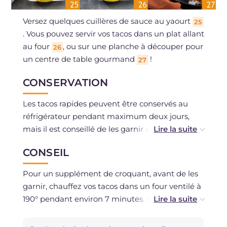
Versez quelques cuillères de sauce au yaourt
25
. Vous pouvez servir vos tacos dans un plat allant
au four
, ou sur une planche à découper pour
26
un centre de table gourmand
!
27
CONSERVATION
Les tacos rapides peuvent être conservés au
réfrigérateur pendant maximum deux jours,
mais il est conseillé de les garnir au moment
pour éviter que les tacos perdent leur croquant.
CONSEIL
Pour un supplément de croquant, avant de les
garnir, chauffez vos tacos dans un four ventilé à
190° pendant environ 7 minutes. Pour une
version végétarienne, faites sauter à la poêle
des courgettes, des carottes et des aubergines