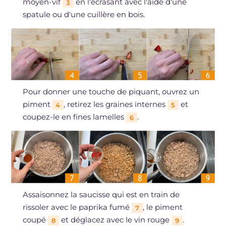
moyen-vif
en l'écrasant avec l'aide d'une
3
spatule ou d'une cuillère en bois.
Pour donner une touche de piquant, ouvrez un
piment
, retirez les graines internes
et
4
5
coupez-le en fines lamelles
.
6
Assaisonnez la saucisse qui est en train de
rissoler avec le paprika fumé
, le piment
7
coupé
et déglacez avec le vin rouge
.
8
9