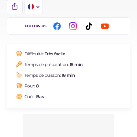
IT
FOLLOW US
EN
ES
Difficulté:
Très facile
DE
Temps de préparation:
15 min
BR
Temps de cuisson:
18 min
NL
Pour:
8
Coût:
Bas