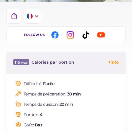
IT
FOLLOW US
EN
ES
Calories par portion
115
DE
Énergie
Kcal
115
BR
Glucides
g
9.2
Difficulté:
Facile
NL
Dont sucres
g
4.8
Temps de préparation:
30 min
Protéine
g
7.3
Graisses
g
5.5
Temps de cuisson:
20 min
dont acides gras saturés
g
0.48
Portion:
4
Fibre
g
3.7
Sodium
Coût:
Bas
mg
903