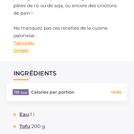
pâtes de riz ou de soja, ou encore des croûtons
de pain !
Ne manquez pas ces recettes de la cuisine
japonaise :
Takoyaki
Onigiri
INGRÉDIENTS
Calories par portion
115
Énergie
Kcal
115
Glucides
g
9.2
Eau
1 l
Dont sucres
g
4.8
Protéine
g
7.3
Tofu
200 g
Graisses
g
5.5