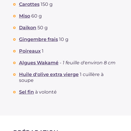
Carottes
150 g
dont acides gras saturés
g
0.48
Fibre
g
3.7
Miso
60 g
Sodium
mg
903
Daïkon
50 g
Gingembre frais
10 g
Poireaux
1
Algues Wakamé
-
1 feuille d'environ 8 cm
Huile d'olive extra vierge
1 cuillère à
soupe
Sel fin
à volonté