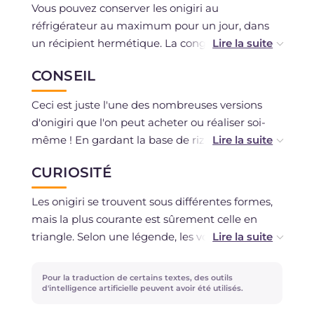
Vous pouvez conserver les onigiri au
réfrigérateur au maximum pour un jour, dans
un récipient hermétique. La congélation est
déconseillée.
CONSEIL
Ceci est juste l'une des nombreuses versions
d'onigiri que l'on peut acheter ou réaliser soi-
même ! En gardant la base de riz, vous pouvez
vous amuser avec la farce : par exemple, vous
CURIOSITÉ
pourriez utiliser du saumon fumé ou sauter
l'étape de la cuisson du poisson et farcir les
Les onigiri se trouvent sous différentes formes,
onigiri avec un tartare de thon ou de saumon
mais la plus courante est sûrement celle en
frais (en vous assurant bien sûr qu'il a été
triangle. Selon une légende, les voyageurs
préalablement congelé). En alternative au
donnaient autrefois au riz une forme
poisson, vous pourriez utiliser du poulet ou
triangulaire pour rappeler le profil d'une
Pour la traduction de certains textes, des outils
opter pour une version végétarienne, en
montagne et ainsi demander protection aux
d'intelligence artificielle peuvent avoir été utilisés.
ajoutant une farce de légumes en dés ou des
esprits qui, selon la philosophie shintoïste, vivent