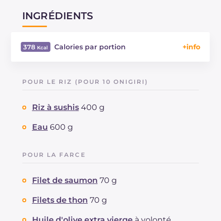
INGRÉDIENTS
Calories par portion
378
Énergie
Kcal
378
Glucides
g
69.4
POUR LE RIZ (POUR 10 ONIGIRI)
Dont sucres
g
0.4
Protéine
g
11.1
Riz à sushis
400 g
Graisses
g
6.2
dont acides gras saturés
Eau
600 g
g
1.41
Fibre
g
1.2
Cholestérol
mg
15
POUR LA FARCE
Sodium
mg
258
Filet de saumon
70 g
Filets de thon
70 g
Huile d'olive extra vierge
à volonté