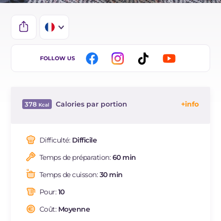
IT
FOLLOW US
EN
DE
Calories par portion
378
ES
Énergie
Kcal
378
BR
Glucides
g
69.4
Difficulté:
Difficile
NL
Dont sucres
g
0.4
Temps de préparation:
60 min
Protéine
g
11.1
Graisses
g
6.2
Temps de cuisson:
30 min
dont acides gras saturés
g
1.41
Pour:
10
Fibre
g
1.2
Cholestérol
Coût:
Moyenne
mg
15