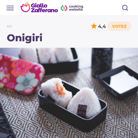
4,4
RIZ
Onigiri