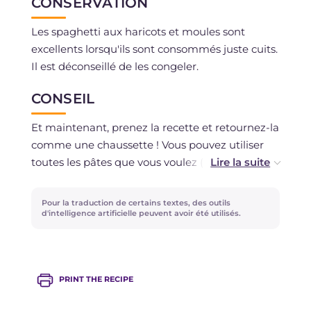
CONSERVATION
Les spaghetti aux haricots et moules sont
excellents lorsqu'ils sont consommés juste cuits.
Il est déconseillé de les congeler.
CONSEIL
Et maintenant, prenez la recette et retournez-la
comme une chaussette ! Vous pouvez utiliser
toutes les pâtes que vous voulez (même si le
format long est idéal pour cette sauce... que
diriez-vous de tester les linguines ?) et ajouter
Pour la traduction de certains textes, des outils
une touche de couleur, par exemple de la purée
d'intelligence artificielle peuvent avoir été utilisés.
de tomates ou des tomates confites. D'autres
idées à suggérer ?
PRINT THE RECIPE