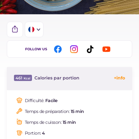
IT
FOLLOW US
EN
DE
Calories par portion
461
ES
Énergie
Kcal
461
BR
Glucides
g
72.7
Difficulté:
Facile
NL
Dont sucres
g
3.4
Temps de préparation:
15 min
Protéine
g
21
Graisses
g
8.8
Temps de cuisson:
15 min
dont acides gras saturés
g
1.43
Portion:
4
Fibre
g
6.7