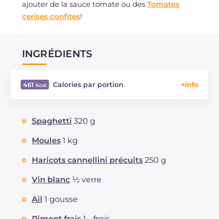
ajouter de la sauce tomate ou des
Tomates
cerises confites
!
INGRÉDIENTS
Calories par portion
461
Énergie
Kcal
461
Glucides
g
72.7
Spaghetti
320 g
Dont sucres
g
3.4
Protéine
g
21
Moules
1 kg
Graisses
g
8.8
Haricots cannellini précuits
250 g
dont acides gras saturés
g
1.43
Fibre
g
6.7
Vin blanc
½ verre
Cholestérol
mg
99
Ail
1 gousse
Sodium
mg
724
Piment frais
1 -
frais