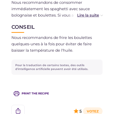
Nous recommandons de consommer
immédiatement les spaghetti avec sauce
bolognaise et boulettes. Si vous avez des restes,
vous pouvez les conserver au réfrigérateur
CONSEIL
pendant quelques jours.
Nous recommandons de frire les boulettes
La sauce bolognaise et les boulettes peuvent
quelques-unes à la fois pour éviter de faire
être congelées séparément si vous avez utilisé
baisser la température de l'huile.
de la viande fraîche.
Pour la traduction de certains textes, des outils
d'intelligence artificielle peuvent avoir été utilisés.
PRINT THE RECIPE
5