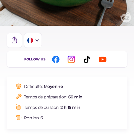
IT
FOLLOW US
EN
DE
Difficulté:
Moyenne
ES
Temps de préparation:
60 min
BR
Temps de cuisson:
2 h 15 min
NL
Portion:
6