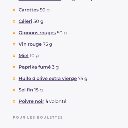
Carottes
50 g
Céleri
50 g
Oignons rouges
50 g
Vin rouge
75 g
Miel
10 g
Paprika fumé
3 g
Huile d'olive extra vierge
75 g
Sel fin
15 g
Poivre noir
à volonté
POUR LES BOULETTES