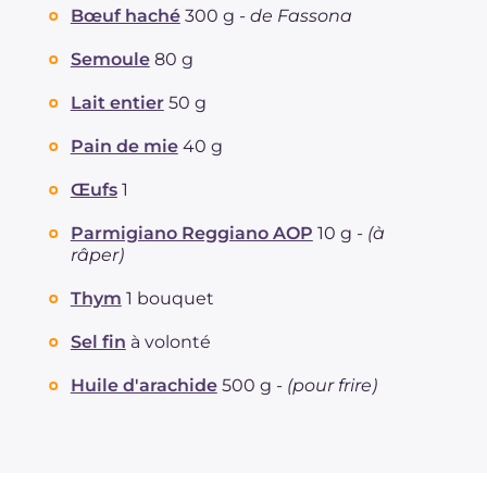
Bœuf haché
300 g -
de Fassona
Semoule
80 g
Lait entier
50 g
Pain de mie
40 g
Œufs
1
Parmigiano Reggiano AOP
10 g -
(à
râper)
Thym
1 bouquet
Sel fin
à volonté
Huile d'arachide
500 g -
(pour frire)