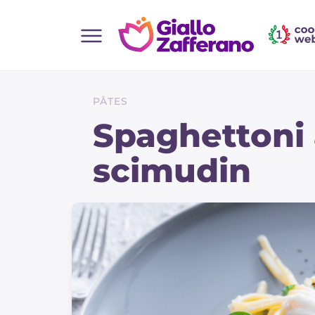
Home
Toutes les recettes
PÂTES
Aperitifs
Spaghettoni
Salades
scimudin
Plats principaux
Boissons et rafraîchissements
Desserts
Accompagnement
Pizzas et focaccia
Gateaux et patisserie