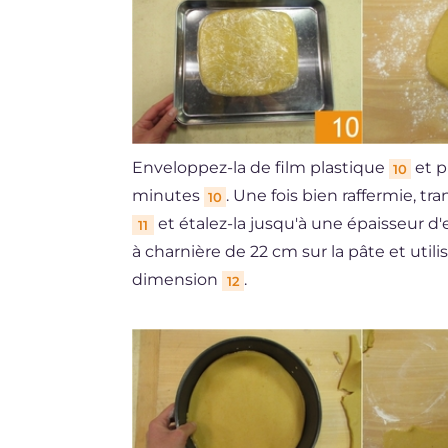
Enveloppez-la de film plastique
et p
10
minutes
. Une fois bien raffermie, t
10
et étalez-la jusqu'à une épaisseur 
11
à charnière de 22 cm sur la pâte et uti
dimension
.
12