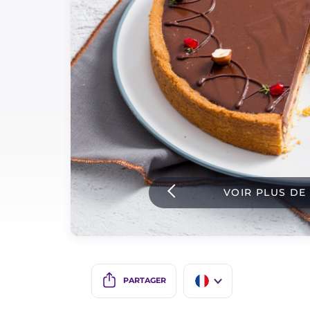
Sauces
Dernieres recettes
IT Website
Facebook
Instagram
VOIR PLUS DE
TikTok
YouTube
PARTAGER
IT