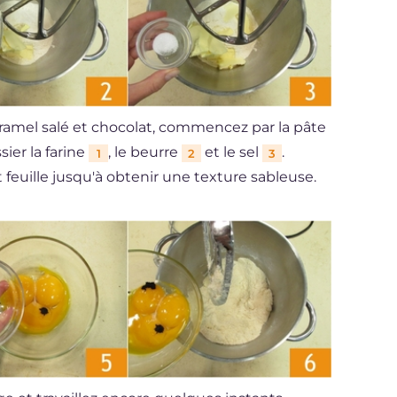
aramel salé et chocolat, commencez par la pâte
sier la farine
, le beurre
et le sel
.
1
2
3
t feuille jusqu'à obtenir une texture sableuse.