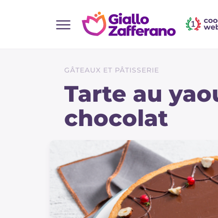
Home
Toutes les recettes
GÂTEAUX ET PÂTISSERIE
Aperitifs
Tarte au yao
Salades
chocolat
Plats principaux
Boissons et rafraîchissements
Desserts
Accompagnement
Pizzas et focaccia
Gateaux et patisserie