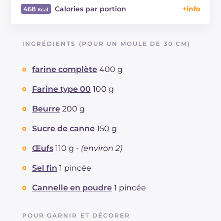
Calories par portion
468
Énergie
Kcal
468
Glucides
g
67.6
INGRÉDIENTS (POUR UN MOULE DE 30 CM)
Dont sucres
g
33.2
Protéine
g
7.6
farine complète
400 g
Graisses
g
18.6
dont acides gras saturés
Farine type 00
100 g
g
10.35
Fibre
g
4.8
Beurre
200 g
Cholestérol
mg
91
Sodium
mg
144
Sucre de canne
150 g
Œufs
110 g -
(environ 2)
Sel fin
1 pincée
Cannelle en poudre
1 pincée
POUR GARNIR ET DÉCORER