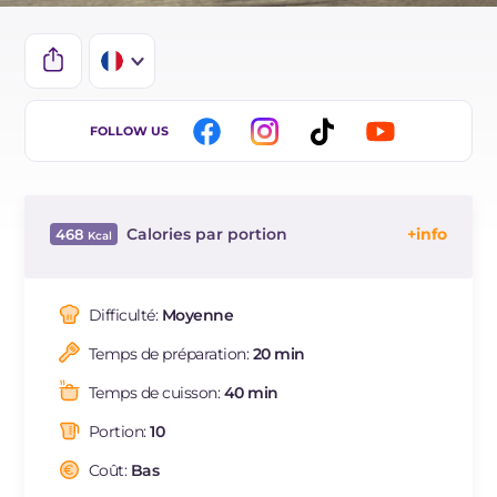
IT
FOLLOW US
EN
BR
Calories par portion
468
ES
Énergie
Kcal
468
DE
Glucides
g
67.6
Difficulté:
Moyenne
NL
Dont sucres
g
33.2
Temps de préparation:
20 min
Protéine
g
7.6
Graisses
g
18.6
Temps de cuisson:
40 min
dont acides gras saturés
g
10.35
Portion:
10
Fibre
g
4.8
Cholestérol
Coût:
Bas
mg
91