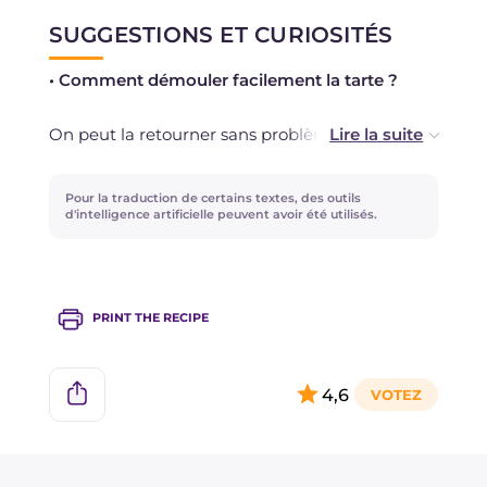
SUGGESTIONS ET CURIOSITÉS
Vous pouvez également parfumer la pâte avec
du zeste de citron ou d'orange !
• Comment démouler facilement la tarte ?
On peut la retourner sans problème une fois
refroidie, sinon on peut opter pour tapisser le
moule avec du papier sulfurisé : cela rendra tout
Pour la traduction de certains textes, des outils
plus simple !
d'intelligence artificielle peuvent avoir été utilisés.
• Comment remplacer la cannelle ?
PRINT THE RECIPE
On peut opter pour des clous de girofle, de la
muscade, de la cardamome… ou alors du zeste
d’orange ou de citron en alternative !
4,6
• Si on utilisait du sucre semoule ?