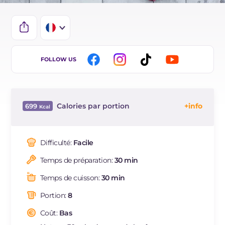
IT
FOLLOW US
EN
DE
Calories par portion
699
ES
Énergie
Kcal
699
BR
Glucides
g
100.7
Difficulté:
Facile
Dont sucres
g
53.1
Temps de préparation:
30 min
Protéine
g
7.4
Graisses
g
29.6
Temps de cuisson:
30 min
dont acides gras saturés
g
17.13
Portion:
8
Fibre
g
2.6
Cholestérol
Coût:
Bas
mg
87