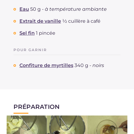
Sodium
mg
164
Eau
50 g -
à température ambiante
Extrait de vanille
½ cuillère à café
Sel fin
1 pincée
POUR GARNIR
Confiture de myrtilles
340 g -
noirs
PRÉPARATION