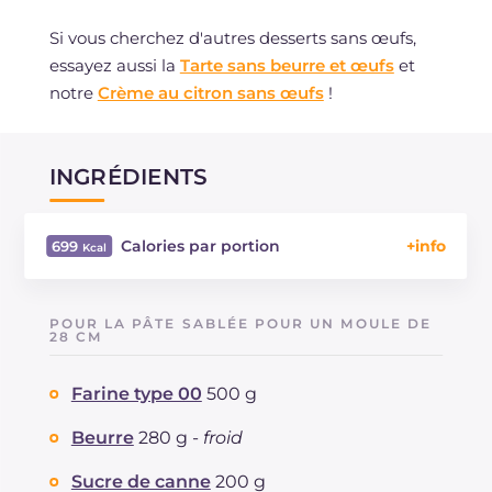
Si vous cherchez d'autres desserts sans œufs,
essayez aussi la
Tarte sans beurre et œufs
et
notre
Crème au citron sans œufs
!
INGRÉDIENTS
Calories par portion
699
Énergie
Kcal
699
Glucides
g
100.7
POUR LA PÂTE SABLÉE POUR UN MOULE DE
Dont sucres
28 CM
g
53.1
Protéine
g
7.4
Farine type 00
500 g
Graisses
g
29.6
dont acides gras saturés
g
17.13
Beurre
280 g -
froid
Fibre
g
2.6
Cholestérol
Sucre de canne
200 g
mg
87