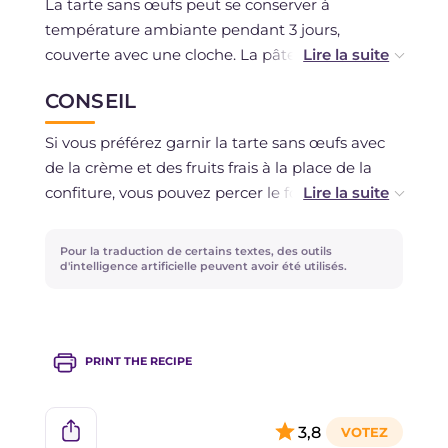
La tarte sans œufs peut se conserver à
température ambiante pendant 3 jours,
couverte avec une cloche. La pâte sablée sans
œufs peut se conserver pendant 3 jours au
CONSEIL
réfrigérateur, enveloppée dans du film
alimentaire. Vous pouvez également congeler la
Si vous préférez garnir la tarte sans œufs avec
pâte pour un maximum d'un mois.
de la crème et des fruits frais à la place de la
confiture, vous pouvez percer le fond de la pâte
sablée et procéder à une
Comment faire la
cuisson à blanc
pendant 15-20 minutes !
Pour la traduction de certains textes, des outils
d'intelligence artificielle peuvent avoir été utilisés.
PRINT THE RECIPE
3,8