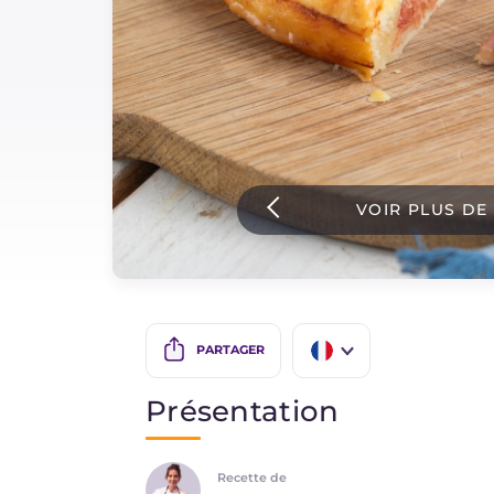
Sauces
Dernieres recettes
IT Website
VOIR PLUS DE
Facebook
Instagram
TikTok
YouTube
PARTAGER
IT
Présentation
EN
Recette de
DE