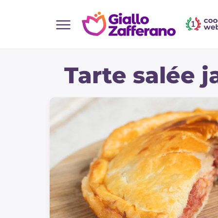
Home
Tarte salée 
Toutes les recettes
Aperitifs
Salades
Plats principaux
Boissons et rafraîchissements
Desserts
Accompagnement
Pizzas et focaccia
Gateaux et patisserie