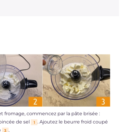
et fromage, commencez par la pâte brisée :
 pincée de sel
. Ajoutez le beurre froid coupé
1
e
.
3