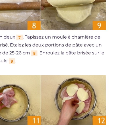
 en deux
. Tapissez un moule à charnière de
7
isé. Étalez les deux portions de pâte avec un
re de 25-26 cm
. Enroulez la pâte brisée sur le
8
oule
.
9