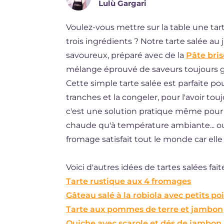
Lulù Gargari
ES
Voulez-vous mettre sur la table une tar
BR
trois ingrédients ? Notre tarte salée a
NL
savoureux, préparé avec de la
Pâte bri
mélange éprouvé de saveurs toujours ga
Cette simple tarte salée est parfaite p
tranches et la congeler, pour l'avoir t
c'est une solution pratique même pour l
chaude qu'à température ambiante... ou 
fromage satisfait tout le monde car elle 
Voici d'autres idées de tartes salées fai
Tarte rustique aux 4 fromages
Gâteau salé à la robiola avec petits po
Tarte aux pommes de terre et jambon
Quiche avec scarole et dés de jambon