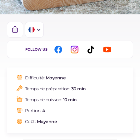
IT
FOLLOW US
EN
DE
Difficulté:
Moyenne
ES
Temps de préparation:
30 min
BR
Temps de cuisson:
10 min
Portion:
4
Coût:
Moyenne