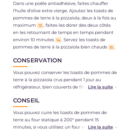
Dans une poêle antiadhésive, faites chauffer
l'huile d'olive extra vierge. Ajoutez les toasts de
pommes de terre à la pizzaiola, deux à la fois au
maximum
, faites-les dorer des deux côtés
13
en les retournant de temps en temps pendant
environ 10 minutes
. Servez les toasts de
14
pommes de terre à la pizzaiola bien chauds
.
15
CONSERVATION
Vous pouvez conserver les toasts de pommes de
terre à la pizzaiola crus pendant 1 jour au
réfrigérateur, bien couverts de film plastique,
cuits, ils se conservent au réfrigérateur pendant
CONSEIL
2 jours, toujours couverts de film plastique. Vous
pouvez les congeler avant ou après la cuisson.
Vous pouvez cuire les toasts de pommes de
terre au four statique à 200° pendant 15
minutes, si vous utilisez un four ventilé, baissez