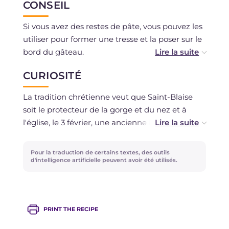
CONSEIL
4 jours, couverte de film plastique, au
réfrigérateur, ou la congeler et l'utiliser au
Si vous avez des restes de pâte, vous pouvez les
besoin.
utiliser pour former une tresse et la poser sur le
bord du gâteau.
Si vous le souhaitez, vous pouvez également
CURIOSITÉ
aromatiser la garniture avec 20 ml de liqueur
d'anis ou de rhum.
La tradition chrétienne veut que Saint-Blaise
soit le protecteur de la gorge et du nez et à
l'église, le 3 février, une ancienne bénédiction
est renouvelée : le prêtre croise, sous le menton
des fidèles, deux cierges pour protéger ces
Pour la traduction de certains textes, des outils
parties du corps.
d'intelligence artificielle peuvent avoir été utilisés.
PRINT THE RECIPE