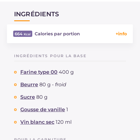
INGRÉDIENTS
Calories par portion
664
Énergie
Kcal
664
Glucides
g
71.8
INGRÉDIENTS POUR LA BASE
Dont sucres
g
33.6
Protéine
g
14.9
Farine type 00
400 g
Graisses
g
34.1
dont acides gras saturés
Beurre
80 g -
froid
g
9.76
Fibre
g
6.9
Sucre
80 g
Cholestérol
mg
102
Sodium
mg
35
Gousse de vanille
1
Vin blanc sec
120 ml
POUR LA GARNITURE