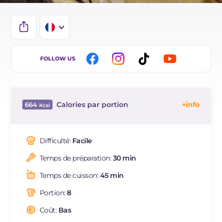
IT
FOLLOW US
EN
ES
Calories par portion
664
BR
Énergie
Kcal
664
DE
Glucides
g
71.8
Difficulté:
Facile
NL
Dont sucres
g
33.6
Temps de préparation:
30 min
Protéine
g
14.9
Graisses
g
34.1
Temps de cuisson:
45 min
dont acides gras saturés
g
9.76
Portion:
8
Fibre
g
6.9
Cholestérol
Coût:
Bas
mg
102