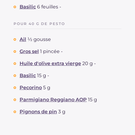
Basilic
6 feuilles -
POUR 40 G DE PESTO
Ail
½ gousse
Gros sel
1 pincée -
Huile d'olive extra vierge
20 g -
Basilic
15 g -
Pecorino
5 g
Parmigiano Reggiano AOP
15 g
Pignons de pin
3 g