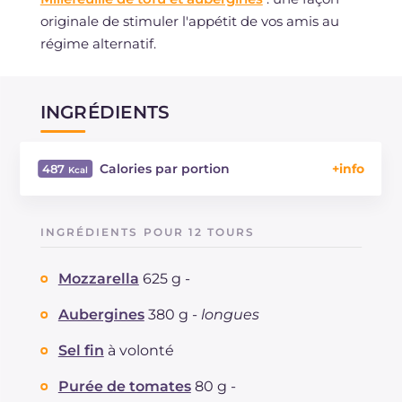
originale de stimuler l'appétit de vos amis au
régime alternatif.
INGRÉDIENTS
Calories par portion
487
Énergie
Kcal
487
Glucides
g
4.7
INGRÉDIENTS POUR 12 TOURS
Dont sucres
g
4.7
Protéine
g
32.6
Mozzarella
625 g -
Graisses
g
37.5
dont acides gras saturés
Aubergines
380 g -
longues
g
19.59
Fibre
g
3.2
Sel fin
à volonté
Cholestérol
mg
77
Sodium
mg
579
Purée de tomates
80 g -