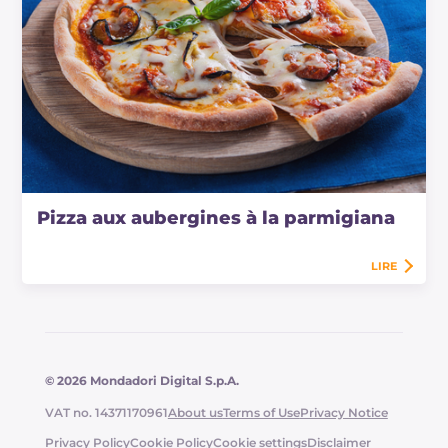
Pizza aux aubergines à la parmigiana
LIRE
© 2026 Mondadori Digital S.p.A.
VAT no. 14371170961
About us
Terms of Use
Privacy Notice
Privacy Policy
Cookie Policy
Cookie settings
Disclaimer