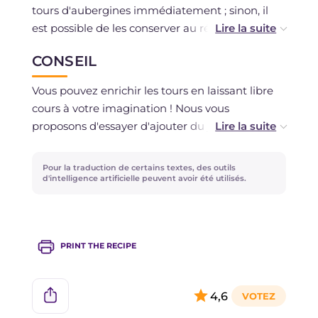
tours d'aubergines immédiatement ; sinon, il
est possible de les conserver au réfrigérateur
pendant 1-2 jours maximum, dans un
CONSEIL
contenant hermétique car la mozzarella
pourrait libérer du liquide ! La congélation est
Vous pouvez enrichir les tours en laissant libre
déconseillée.
cours à votre imagination ! Nous vous
proposons d'essayer d'ajouter du jambon cuit
ou de remplacer la purée avec des tomates
séchées !
Pour la traduction de certains textes, des outils
d'intelligence artificielle peuvent avoir été utilisés.
PRINT THE RECIPE
4,6