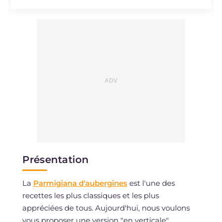
Cholestérol
mg
77
Sodium
mg
579
Présentation
La
Parmigiana d'aubergines
est l'une des
recettes les plus classiques et les plus
appréciées de tous. Aujourd'hui, nous voulons
vous proposer une version "en verticale",