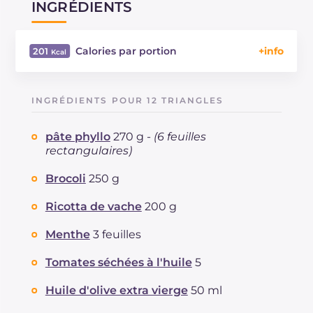
INGRÉDIENTS
Calories par portion
201
Énergie
Kcal
201
Glucides
g
12.3
INGRÉDIENTS POUR 12 TRIANGLES
Dont sucres
g
2.1
Protéine
g
3.7
pâte phyllo
270 g -
(6 feuilles
Graisses
g
15.2
rectangulaires)
dont acides gras saturés
g
5.29
Brocoli
250 g
Fibre
g
1.3
Cholestérol
mg
12
Ricotta de vache
200 g
Sodium
mg
291
Menthe
3 feuilles
Tomates séchées à l'huile
5
Huile d'olive extra vierge
50 ml