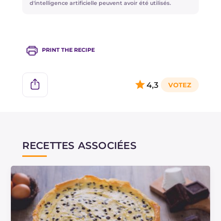
olives ou même les anchois!
d'intelligence artificielle peuvent avoir été utilisés.
PRINT THE RECIPE
4,3
RECETTES ASSOCIÉES