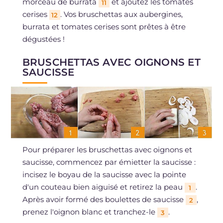
morceau de burrata
et ajoutez les tomates
11
cerises
. Vos bruschettas aux aubergines,
12
burrata et tomates cerises sont prêtes à être
dégustées !
BRUSCHETTAS AVEC OIGNONS ET
SAUCISSE
Pour préparer les bruschettas avec oignons et
saucisse, commencez par émietter la saucisse :
incisez le boyau de la saucisse avec la pointe
d'un couteau bien aiguisé et retirez la peau
.
1
Après avoir formé des boulettes de saucisse
,
2
prenez l'oignon blanc et tranchez-le
.
3