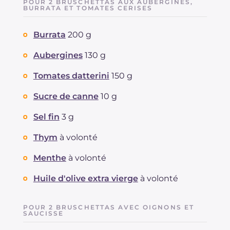
POUR 2 BRUSCHETTAS AUX AUBERGINES,
BURRATA ET TOMATES CERISES
Sodium
mg
1119
Burrata
200 g
Aubergines
130 g
Tomates datterini
150 g
Sucre de canne
10 g
Sel fin
3 g
Thym
à volonté
Menthe
à volonté
Huile d'olive extra vierge
à volonté
POUR 2 BRUSCHETTAS AVEC OIGNONS ET
SAUCISSE