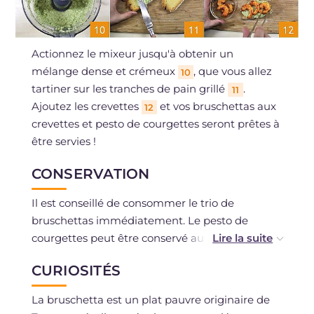
Actionnez le mixeur jusqu'à obtenir un
mélange dense et crémeux
, que vous allez
10
tartiner sur les tranches de pain grillé
.
11
Ajoutez les crevettes
et vos bruschettas aux
12
crevettes et pesto de courgettes seront prêtes à
être servies !
CONSERVATION
Il est conseillé de consommer le trio de
bruschettas immédiatement. Le pesto de
courgettes peut être conservé au frais dans un
récipient hermétique ou bien couvert de film
CURIOSITÉS
plastique pendant 2 jours.
Il est déconseillé de congeler.
La bruschetta est un plat pauvre originaire de