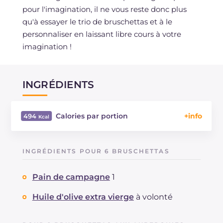
pour l'imagination, il ne vous reste donc plus
qu'à essayer le trio de bruschettas et à le
personnaliser en laissant libre cours à votre
imagination !
INGRÉDIENTS
Calories par portion
494
Énergie
Kcal
494
Glucides
g
34
INGRÉDIENTS POUR 6 BRUSCHETTAS
Dont sucres
g
7.4
Protéine
g
18.8
Pain de campagne
1
Graisses
g
31.4
dont acides gras saturés
Huile d'olive extra vierge
à volonté
g
9.75
Fibre
g
5.1
Cholestérol
mg
74