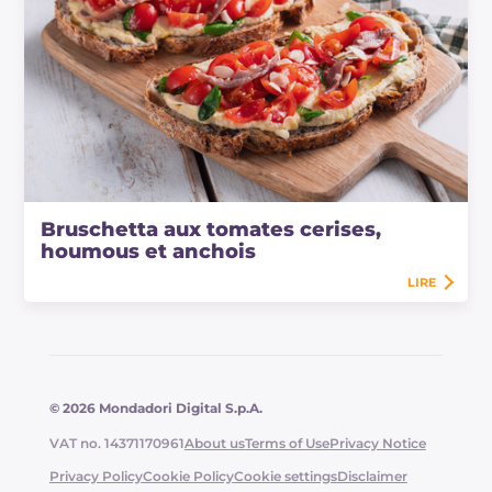
Bruschetta aux tomates cerises,
houmous et anchois
LIRE
© 2026 Mondadori Digital S.p.A.
VAT no. 14371170961
About us
Terms of Use
Privacy Notice
Privacy Policy
Cookie Policy
Cookie settings
Disclaimer