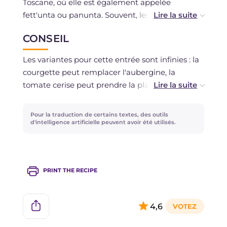
Toscane, où elle est également appelée
fett'unta ou panunta. Souvent, les bruschettas
constituaient le dîner entier des paysans, qui
CONSEIL
utilisaient le pain rassis en l'assaisonnant avec
des ingrédients simples qu'ils avaient à
Les variantes pour cette entrée sont infinies : la
disposition : huile, ail et tomates mûres. Avec le
courgette peut remplacer l'aubergine, la
temps, ce plat s'est répandu dans d'autres
tomate cerise peut prendre la place de la
régions comme par exemple le Piémont, la
tomate datterino, la mozzarella de bufflonne
Calabre et les Pouilles.
celle de la burrata. Encore : adieu l'oignon,
Pour la traduction de certains textes, des outils
bienvenue les poivrons ; pas de saucisse,
d'intelligence artificielle peuvent avoir été utilisés.
seulement des bouchées de poulet. Ouvrez le
frigo et choisissez : quelle combinaison nous
plaît le plus ?
PRINT THE RECIPE
4,6