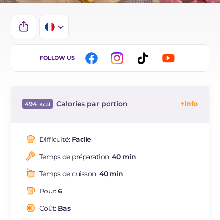
IT
FOLLOW US
EN
ES
Calories par portion
494
DE
Énergie
Kcal
494
BR
Glucides
g
34
Difficulté:
Facile
NL
Dont sucres
g
7.4
Temps de préparation:
40 min
Protéine
g
18.8
Graisses
g
31.4
Temps de cuisson:
40 min
dont acides gras saturés
g
9.75
Pour:
6
Fibre
g
5.1
Cholestérol
Coût:
Bas
mg
74