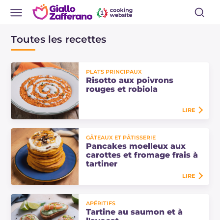
Toutes les recettes
PLATS PRINCIPAUX
Risotto aux poivrons
rouges et robiola
LIRE
Risotto crémeux et enveloppant
GÂTEAUX ET PÂTISSERIE
avec la douceur des poivrons
Pancakes moelleux aux
rouges mixés et la fraîcheur de la
carottes et fromage frais à
robiola, rehaussé d'une note
tartiner
parfumée de thym…
LIRE
Pancakes moelleux aux carottes
APÉRITIFS
avec une crème au fromage à
Tartine au saumon et à
tartiner, garnis d'amandes et de