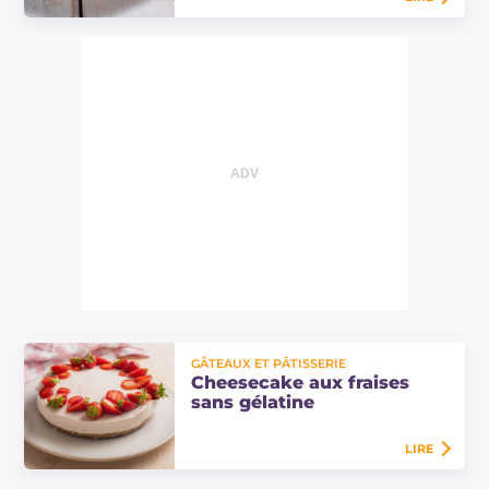
Roulés de maquereau et poivrons :
une recette légère et pleine de
saveurs avec des filets de
maquereau cuits au four, une
panure aromatique et…
GÂTEAUX ET PÂTISSERIE
Cheesecake aux fraises
sans gélatine
LIRE