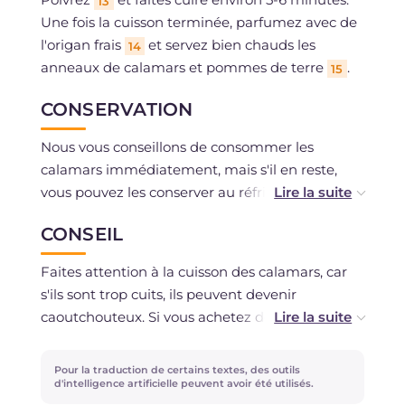
13
Une fois la cuisson terminée, parfumez avec de
l'origan frais
et servez bien chauds les
14
anneaux de calamars et pommes de terre
.
15
CONSERVATION
Nous vous conseillons de consommer les
calamars immédiatement, mais s'il en reste,
vous pouvez les conserver au réfrigérateur
pendant un jour. Vous pouvez préparer les
CONSEIL
pommes de terre à l'avance et ne cuire les
calamars qu'au moment de servir.
Faites attention à la cuisson des calamars, car
s'ils sont trop cuits, ils peuvent devenir
caoutchouteux. Si vous achetez des calamars
entiers, vous pouvez également ajouter les
tentacules dans la casserole.
Pour la traduction de certains textes, des outils
d'intelligence artificielle peuvent avoir été utilisés.