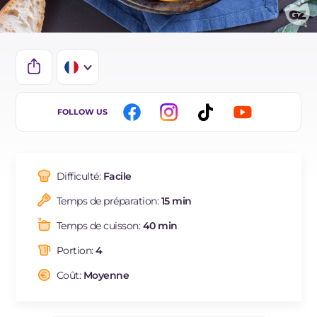
IT
FOLLOW US
EN
ES
Difficulté:
Facile
BR
Temps de préparation:
15 min
DE
Temps de cuisson:
40 min
NL
Portion:
4
Coût:
Moyenne