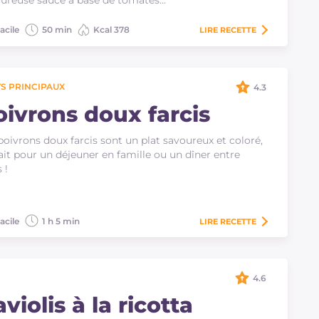
ureuse sauce à base de tomates…
acile
50 min
Kcal 378
LIRE
RECETTE
S PRINCIPAUX
4.3
oivrons doux farcis
poivrons doux farcis sont un plat savoureux et coloré,
ait pour un déjeuner en famille ou un dîner entre
 !
acile
1 h 5 min
LIRE
RECETTE
4.6
violis à la ricotta