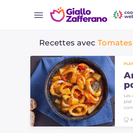
Home
Recettes avec
Tomates 
Toutes les recettes
Aperitifs
Salades
PLAT
Plats principaux
A
p
Boissons et rafraîchissements
Desserts
Les 
plat
Accompagnement
comf
Pizzas et focaccia
F
Gateaux et patisserie