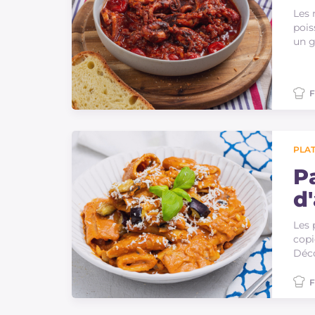
Les 
pois
un g
F
PLAT
P
d
Les 
copi
Déc
F