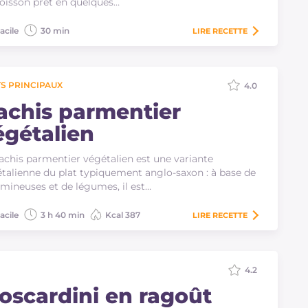
oisson prêt en quelques…
acile
30 min
LIRE
RECETTE
S PRINCIPAUX
4.0
achis parmentier
égétalien
achis parmentier végétalien est une variante
talienne du plat typiquement anglo-saxon : à base de
mineuses et de légumes, il est…
acile
3 h 40 min
Kcal 387
LIRE
RECETTE
4.2
oscardini en ragoût