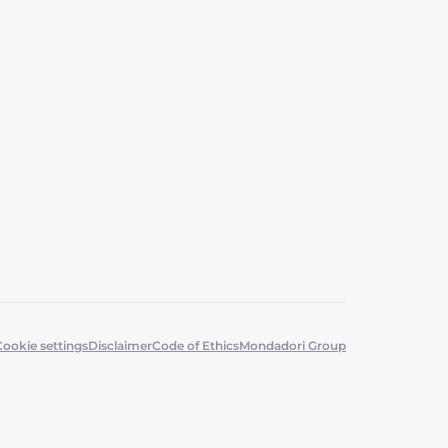
Cookie settings
Disclaimer
Code of Ethics
Mondadori Group