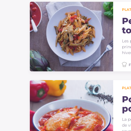
PLAT
P
t
Les 
prin
hive
F
PLAT
P
p
La p
de v