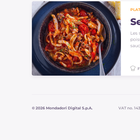
PLAT
S
Les 
pois
sauc
F
© 2026 Mondadori Digital S.p.A.
VAT no. 14