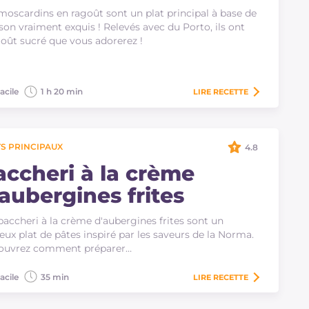
moscardins en ragoût sont un plat principal à base de
son vraiment exquis ! Relevés avec du Porto, ils ont
oût sucré que vous adorerez !
acile
1 h 20 min
LIRE
RECETTE
S PRINCIPAUX
4.8
accheri à la crème
'aubergines frites
paccheri à la crème d'aubergines frites sont un
eux plat de pâtes inspiré par les saveurs de la Norma.
ouvrez comment préparer…
acile
35 min
LIRE
RECETTE