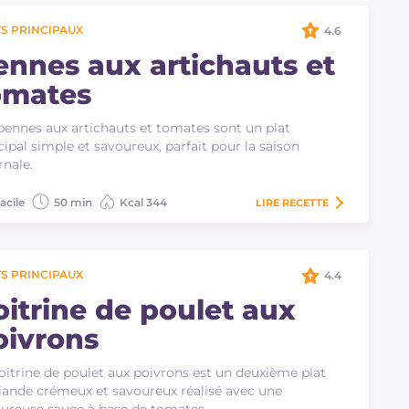
S PRINCIPAUX
4.6
ennes aux artichauts et
omates
pennes aux artichauts et tomates sont un plat
cipal simple et savoureux, parfait pour la saison
rnale.
acile
50 min
Kcal 344
LIRE
RECETTE
S PRINCIPAUX
4.4
oitrine de poulet aux
oivrons
oitrine de poulet aux poivrons est un deuxième plat
iande crémeux et savoureux réalisé avec une