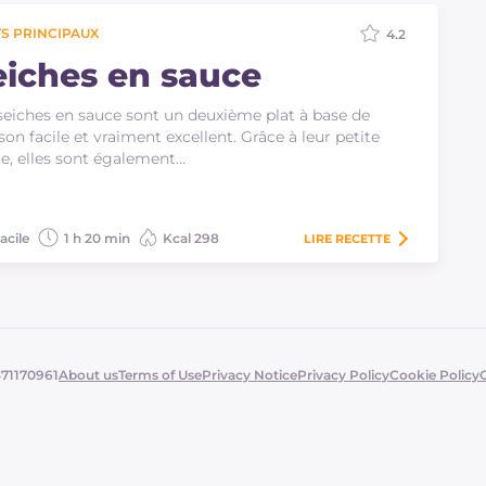
S PRINCIPAUX
4.2
eiches en sauce
seiches en sauce sont un deuxième plat à base de
son facile et vraiment excellent. Grâce à leur petite
e, elles sont également…
acile
1 h 20 min
Kcal 298
LIRE
RECETTE
371170961
About us
Terms of Use
Privacy Notice
Privacy Policy
Cookie Policy