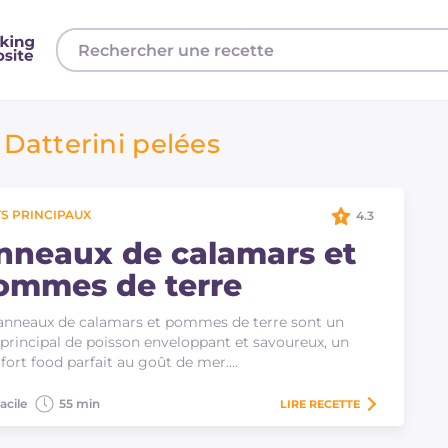
Datterini pelées
S PRINCIPAUX
4.3
nneaux de calamars et
ommes de terre
anneaux de calamars et pommes de terre sont un
 principal de poisson enveloppant et savoureux, un
ort food parfait au goût de mer.…
acile
55 min
LIRE
RECETTE