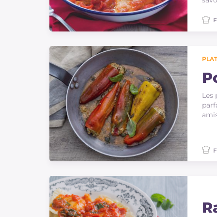
savo
F
PLAT
P
Les 
parf
amis
F
Ra