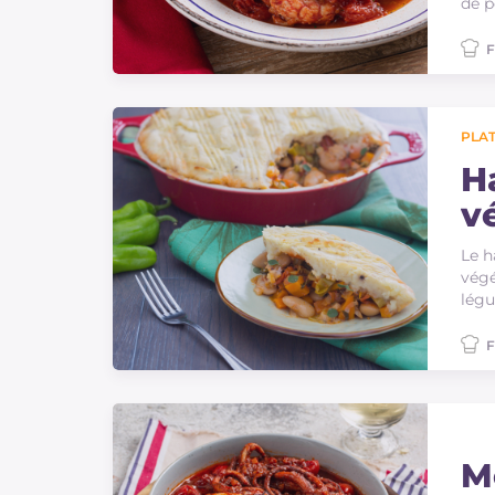
de p
F
PLAT
H
v
Le h
végé
légu
F
M