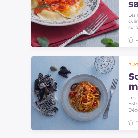
s
Les 
culi
surp
F
PLAT
Sc
m
Les 
pois
Déc
F