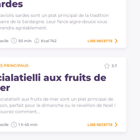
ardes
raviolis sardes sont un plat principal de la tradition
naire de la Sardaigne. Leur farce aigre-douce vous
rendra agréablement.
acile
50 min
Kcal 742
LIRE
RECETTE
S PRINCIPAUX
3.7
ialatielli aux fruits de
er
scialatielli aux fruits de mer sont un plat principal de
son, parfait pour le dimanche ou le réveillon de Noël !
ouvrez comment…
acile
1 h 45 min
LIRE
RECETTE