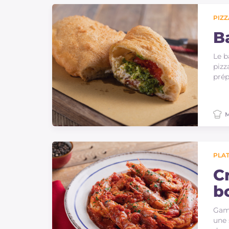
Sauces
PIZZ
Dernieres recettes
B
Le b
IT Website
pizz
prép
M
Facebook
Instagram
TikTok
YouTube
PLAT
C
b
Gamb
une 