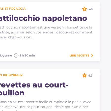
AS ET FOCACCIA
4.5
attilocchio napoletano
attilocchio napolitain est une version plus petite de la
a frite, à garnir selon vos envies : découvrez comment
arer chez vous ce…
oyenne
1 h 30 min
LIRE
RECETTE
S PRINCIPAUX
4.3
revettes au court-
ouillon
as en sauce : recette facile et rapide à la poêle, avec
sauce savoureuse pour saucer, idéale pour un dîner