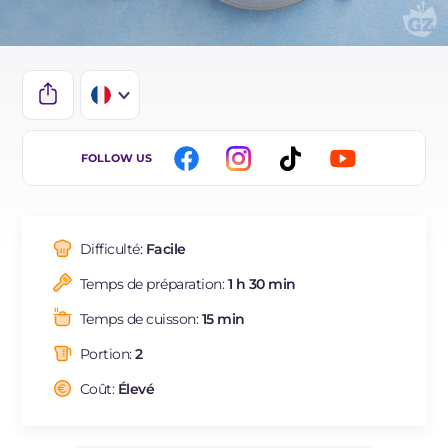
IT
FOLLOW US
EN
DE
Difficulté:
Facile
ES
Temps de préparation:
1 h 30 min
BR
Temps de cuisson:
15 min
Portion:
2
Coût:
Élevé