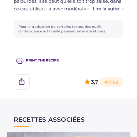
palourdes, il se peut qu'elle soit trop salée, dans
ce cas, utilisez-la avec modération, ou il faudra
la diluer légèrement avec de l'eau.
Pour la traduction de certains textes, des outils
Les scialatielli aux fruits de mer seront parfaits
d'intelligence artificielle peuvent avoir été utilisés.
pour les menus des occasions spéciales, comme
le Réveillon de Noël par exemple !
PRINT THE RECIPE
3,7
RECETTES ASSOCIÉES