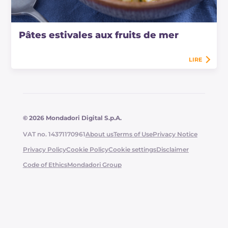
Pâtes estivales aux fruits de mer
LIRE
© 2026 Mondadori Digital S.p.A.
VAT no. 14371170961
About us
Terms of Use
Privacy Notice
Privacy Policy
Cookie Policy
Cookie settings
Disclaimer
Code of Ethics
Mondadori Group