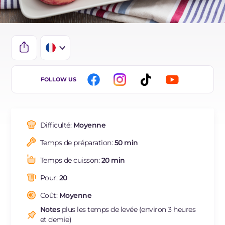
IT
FOLLOW US
EN
BR
Difficulté:
Moyenne
ES
Temps de préparation:
50 min
DE
Temps de cuisson:
20 min
NL
Pour:
20
Coût:
Moyenne
Notes
plus les temps de levée (environ 3 heures
et demie)