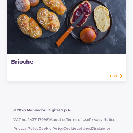
Brioche
LIRE
© 2026 Mondadori Digital S.p.A.
VAT no. 14371170961
About us
Terms of Use
Privacy Notice
Privacy Policy
Cookie Policy
Cookie settings
Disclaimer