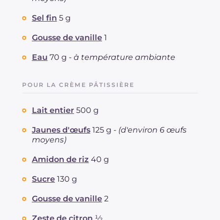
Sel fin
5 g
Gousse de vanille
1
Eau
70 g -
à température ambiante
POUR LA CRÈME PÂTISSIÈRE
Lait entier
500 g
Jaunes d'œufs
125 g -
(d'environ 6 œufs
moyens)
Amidon de riz
40 g
Sucre
130 g
Gousse de vanille
2
Zeste de citron
½