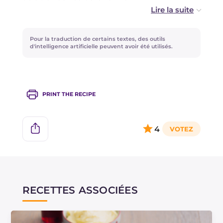
Essayez de remplacer la crème pâtissière par
une délicieuse
Crème mousseline
!
Pour la traduction de certains textes, des outils
d'intelligence artificielle peuvent avoir été utilisés.
Saviez-vous qu'en Europe de l'Est, il existe un
dessert similaire appelé
Vatrushka
? Essayez
notre recette !
PRINT THE RECIPE
4
RECETTES ASSOCIÉES