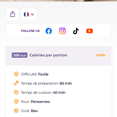
IT
FOLLOW US
EN
ES
Calories par portion
388
DE
Énergie
Kcal
388
BR
Glucides
g
49.6
Difficulté:
Facile
NL
Dont sucres
g
19.2
Temps de préparation:
60 min
Protéine
g
9.3
Graisses
g
16.9
Temps de cuisson:
40 min
dont acides gras saturés
g
9
Pour:
Personnes
Fibre
g
1.6
Cholestérol
Coût:
Bas
mg
180