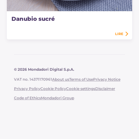
Danubio sucré
LIRE
© 2026 Mondadori Digital S.p.A.
VAT no. 14371170961
About us
Terms of Use
Privacy Notice
Privacy Policy
Cookie Policy
Cookie settings
Disclaimer
Code of Ethics
Mondadori Group