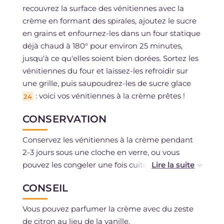
recouvrez la surface des vénitiennes avec la
crème en formant des spirales, ajoutez le sucre
en grains et enfournez-les dans un four statique
déjà chaud à 180° pour environ 25 minutes,
jusqu'à ce qu'elles soient bien dorées. Sortez les
vénitiennes du four et laissez-les refroidir sur
une grille, puis saupoudrez-les de sucre glace
: voici vos vénitiennes à la crème prêtes !
24
CONSERVATION
Conservez les vénitiennes à la crème pendant
2-3 jours sous une cloche en verre, ou vous
pouvez les congeler une fois cuites et les
réchauffer au four selon vos besoins. La
CONSEIL
congélation de la pâte est déconseillée en
raison de la levée délicate.
Vous pouvez parfumer la crème avec du zeste
de citron au lieu de la vanille.