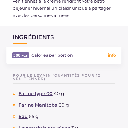
vénitiennes à la crème rendront votre petit-
déjeuner hivernal un plaisir unique à partager
avec les personnes aimées !
INGRÉDIENTS
Calories par portion
388
Énergie
Kcal
388
Glucides
g
49.6
POUR LE LEVAIN (QUANTITÉS POUR 12
Dont sucres
VÉNITIENNES)
g
19.2
Protéine
g
9.3
Farine type 00
40 g
Graisses
g
16.9
dont acides gras saturés
g
9
Farine Manitoba
60 g
Fibre
g
1.6
Cholestérol
Eau
65 g
mg
180
Sodium
mg
200
Levure de bière sèche
3 g