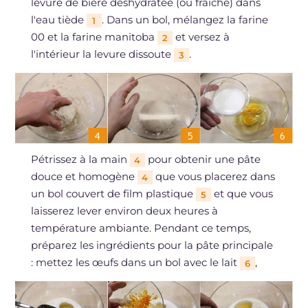
levure de bière déshydratée (ou fraîche) dans
l'eau tiède
. Dans un bol, mélangez la farine
1
00 et la farine manitoba
et versez à
2
l'intérieur la levure dissoute
.
3
Pétrissez à la main
pour obtenir une pâte
4
douce et homogène
que vous placerez dans
4
un bol couvert de film plastique
et que vous
5
laisserez lever environ deux heures à
température ambiante. Pendant ce temps,
préparez les ingrédients pour la pâte principale
: mettez les œufs dans un bol avec le lait
,
6