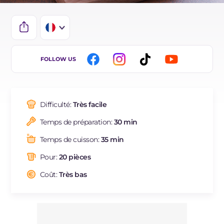
IT
FOLLOW US
EN
ES
Difficulté:
Très facile
DE
Temps de préparation:
30 min
BR
Temps de cuisson:
35 min
NL
Pour:
20 pièces
Coût:
Très bas