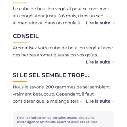
Le cube de bouillon végétal peut se conserver
au congélateur jusqu'à 6 mois, dans un sac
alimentaire ou dans un moule à glaçons.
CONSEIL
Si vous préférez un cube de bouillon à la texture
crémeuse, vous pouvez omettre l'étape du
Aromatisez votre cube de bouillon végétal avec
congélateur et verser directement le mélange
des herbes aromatiques selon vos goûts.
dans un pot en verre. Vous pourrez le
conserver une semaine au réfrigérateur, grâce à
Les légumes peuvent également être
la haute concentration de sel.
SI LE SEL SEMBLE TROP...
personnalisés en fonction de la saison et de vos
préférences !
Nous le savons, 200 grammes de sel semblent
vraiment beaucoup. Cependant, il faut
considérer que le mélange sera ensuite divisé
en 20 morceaux et donc chaque cube aura
environ 10 grammes de sel.
Pour la traduction de certains textes, des outils
d'intelligence artificielle peuvent avoir été utilisés.