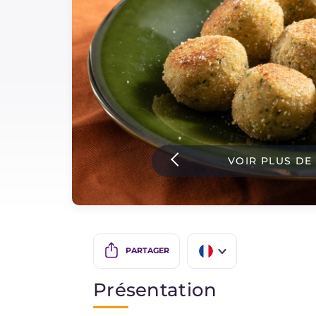
Sauces
Dernieres recettes
IT Website
VOIR PLUS DE
Facebook
Instagram
TikTok
YouTube
PARTAGER
IT
Présentation
EN