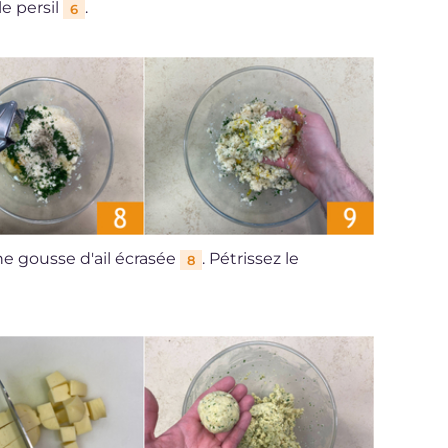
le persil
.
6
ne gousse d'ail écrasée
. Pétrissez le
8