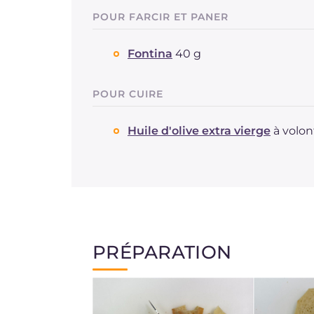
POUR FARCIR ET PANER
Fontina
40 g
POUR CUIRE
Huile d'olive extra vierge
à volon
PRÉPARATION