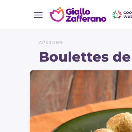
Home
Toutes les recettes
APÉRITIFS
Aperitifs
Boulettes de 
Salades
Plats principaux
Boissons et rafraîchissements
Desserts
Accompagnement
Pizzas et focaccia
Gateaux et patisserie