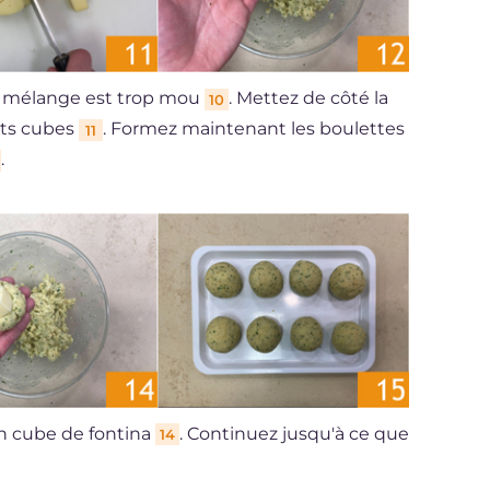
le mélange est trop mou
. Mettez de côté la
10
its cubes
. Formez maintenant les boulettes
11
.
n cube de fontina
. Continuez jusqu'à ce que
14