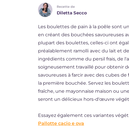
Recette de
DE
Diletta Secco
ES
Les boulettes de pain à la poêle sont u
BR
en créant des bouchées savoureuses av
NL
plupart des boulettes, celles-ci ont ég
préalablement ramolli avec du lait et de
ingrédients comme du persil frais, de l'
soigneusement travaillé pour obtenir 
savoureuses à farcir avec des cubes de 
la première bouchée. Servez les boulet
fraîche, une mayonnaise maison ou un
seront un délicieux hors-d'œuvre végéta
Essayez également ces variantes végét
Pallotte cacio e ova