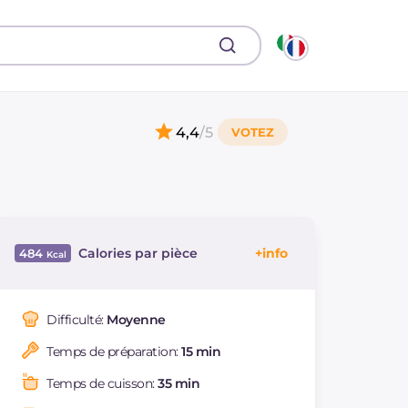
4,4
/5
Calories par pièce
484
Énergie
Kcal
484
Glucides
g
13.3
Difficulté:
Moyenne
Dont sucres
g
2.5
Temps de préparation:
15 min
Protéine
g
18.4
Graisses
g
39.6
Temps de cuisson:
35 min
dont acides gras
g
11.21