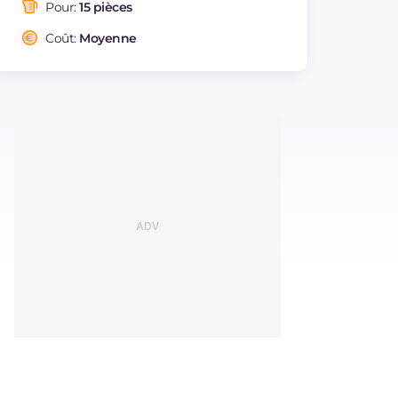
saturés
Pour:
15 pièces
Fibre
g
1.7
Coût:
Moyenne
Cholestérol
mg
148
Sodium
mg
1381