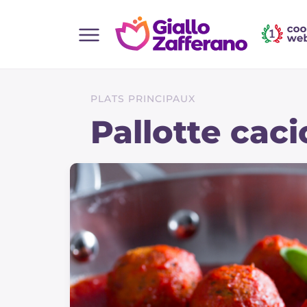
Home
Toutes les recettes
PLATS PRINCIPAUX
Aperitifs
Pallotte caci
Salades
Plats principaux
Boissons et rafraîchissements
Desserts
Accompagnement
Pizzas et focaccia
Gateaux et patisserie