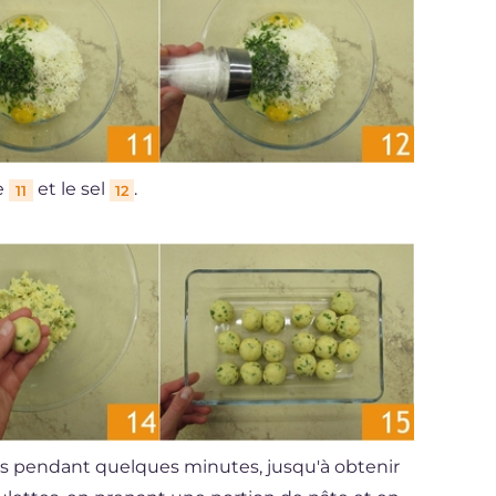
re
et le sel
.
11
12
ns pendant quelques minutes, jusqu'à obtenir