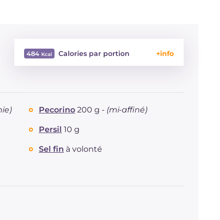
Calories par portion
484
Énergie
Kcal
484
Glucides
g
13.3
Dont sucres
g
2.5
ie)
Pecorino
200 g -
(mi-affiné)
Protéine
g
18.4
Graisses
g
39.6
Persil
10 g
dont acides gras saturés
g
11.21
Sel fin
à volonté
Fibre
g
1.7
Cholestérol
mg
148
Sodium
mg
1381