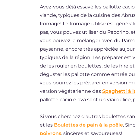
Avez-vous déjà essayé les pallotte caci
ES
viande, typiques de la cuisine des Abru
BR
fromage! Le fromage utilisé est général
DE
pas, vous pouvez utiliser du Pecorino, et
vous pouvez le mélanger avec du Parmes
NL
paysanne, encore très appréciée aujourd'
typiques de la région. Les préparer est vr
de les rouler en boulettes, de les frire 
déguster les pallotte comme entrée ou
vous pourrez les préparer en version min
version végétarienne des
Spaghetti à l
pallotte cacio e ova sont un vrai délice
Si vous cherchez d'autres boulettes san
et les
Boulettes de pain à la poêle
. Sin
poivrons
, sincères et savoureuses!