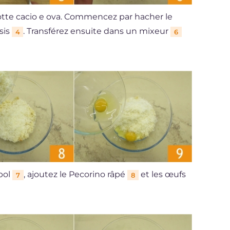
lotte cacio e ova. Commencez par hacher le
sis
. Transférez ensuite dans un mixeur
4
6
bol
, ajoutez le Pecorino râpé
et les œufs
7
8