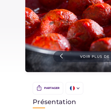
Sauces
Dernieres recettes
IT Website
VOIR PLUS DE
Facebook
Instagram
TikTok
YouTube
PARTAGER
IT
Présentation
EN