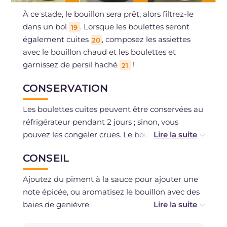
À ce stade, le bouillon sera prêt, alors filtrez-le
dans un bol
. Lorsque les boulettes seront
19
également cuites
, composez les assiettes
20
avec le bouillon chaud et les boulettes et
garnissez de persil haché
!
21
CONSERVATION
Les boulettes cuites peuvent être conservées au
réfrigérateur pendant 2 jours ; sinon, vous
pouvez les congeler crues. Le bouillon peut être
conservé au réfrigérateur pendant 3 jours ou
CONSEIL
peut être congelé.
Ajoutez du piment à la sauce pour ajouter une
note épicée, ou aromatisez le bouillon avec des
baies de genièvre.