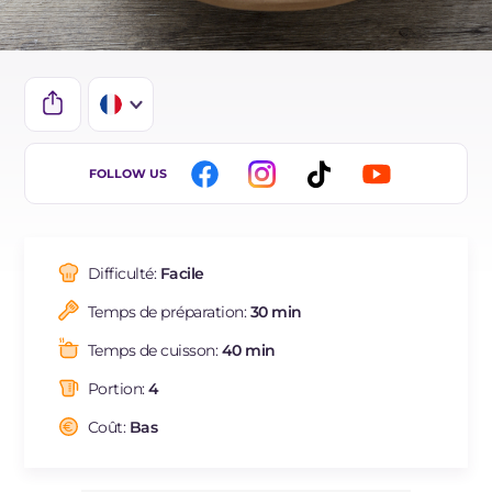
IT
FOLLOW US
EN
DE
Difficulté:
Facile
ES
Temps de préparation:
30 min
BR
Temps de cuisson:
40 min
NL
Portion:
4
Coût:
Bas