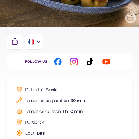
IT
FOLLOW US
EN
ES
Difficulté:
Facile
DE
Temps de préparation:
30 min
BR
Temps de cuisson:
1 h 10 min
NL
Portion:
4
Coût:
Bas