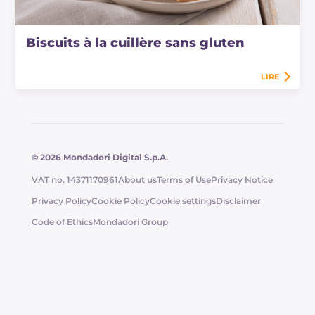
Biscuits à la cuillère sans gluten
LIRE
© 2026 Mondadori Digital S.p.A.
VAT no. 14371170961
About us
Terms of Use
Privacy Notice
Privacy Policy
Cookie Policy
Cookie settings
Disclaimer
Code of Ethics
Mondadori Group