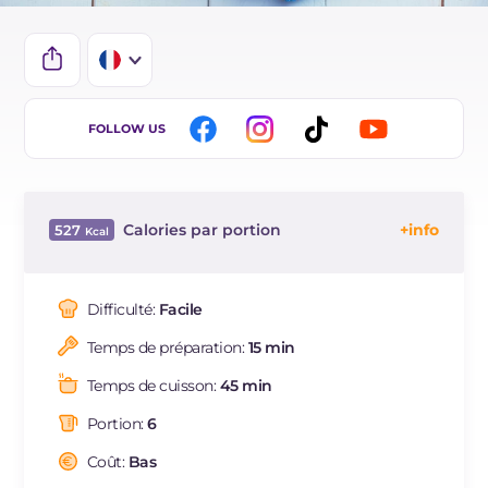
IT
FOLLOW US
EN
ES
Calories par portion
527
DE
Énergie
Kcal
527
BR
Glucides
g
59.2
Difficulté:
Facile
NL
Dont sucres
g
24.6
Temps de préparation:
15 min
Protéine
g
6.9
Graisses
g
29.2
Temps de cuisson:
45 min
dont acides gras saturés
g
13.75
Portion:
6
Fibre
g
1.1
Cholestérol
Coût:
Bas
mg
128