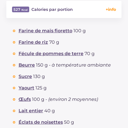
Calories par portion
527
Énergie
Kcal
527
Glucides
g
59.2
Farine de maïs fioretto
100 g
Dont sucres
g
24.6
Protéine
g
6.9
Farine de riz
70 g
Graisses
g
29.2
Fécule de pommes de terre
70 g
dont acides gras saturés
g
13.75
Fibre
g
1.1
Beurre
150 g -
à température ambiante
Cholestérol
mg
128
Sucre
130 g
Sodium
mg
43
Yaourt
125 g
Œufs
100 g -
(environ 2 moyennes)
Lait entier
40 g
Éclats de noisettes
50 g