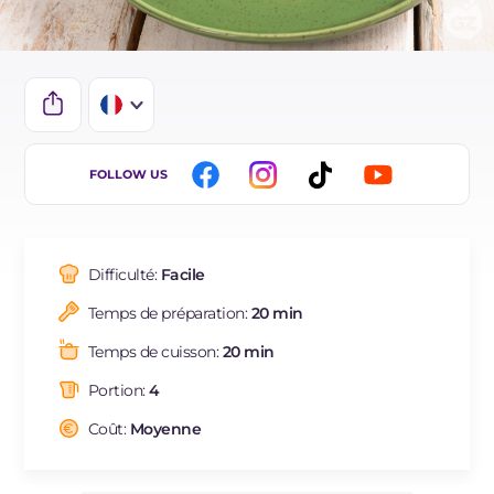
IT
FOLLOW US
EN
DE
Difficulté:
Facile
ES
Temps de préparation:
20 min
BR
Temps de cuisson:
20 min
NL
Portion:
4
Coût:
Moyenne