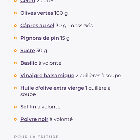
Céleri
2 côtes
Olives vertes
100 g
Câpres au sel
30 g -
dessalés
Pignons de pin
15 g
Sucre
30 g
Basilic
à volonté
Vinaigre balsamique
2 cuillères à soupe
Huile d'olive extra vierge
1 cuillère à
soupe
Sel fin
à volonté
Poivre noir
à volonté
POUR LA FRITURE