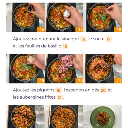
Ajoutez maintenant le vinaigre
, le sucre
16
17
et les feuilles de basilic
.
18
Ajoutez les pignons
, l'espadon en dés
et
19
20
les aubergines frites
.
21