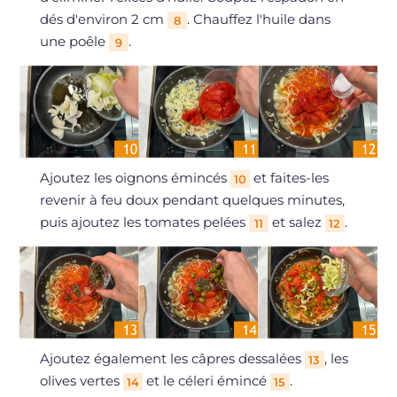
dés d'environ 2 cm
. Chauffez l'huile dans
8
une poêle
.
9
Ajoutez les oignons émincés
et faites-les
10
revenir à feu doux pendant quelques minutes,
puis ajoutez les tomates pelées
et salez
.
11
12
Ajoutez également les câpres dessalées
, les
13
olives vertes
et le céleri émincé
.
14
15