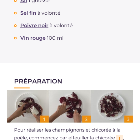
Sodium
Ail
1 gousse
mg
506
Sel fin
à volonté
Poivre noir
à volonté
Vin rouge
100 ml
PRÉPARATION
Pour réaliser les champignons et chicorée à la
poêle, commencez par effeuiller la chicorée
,
1