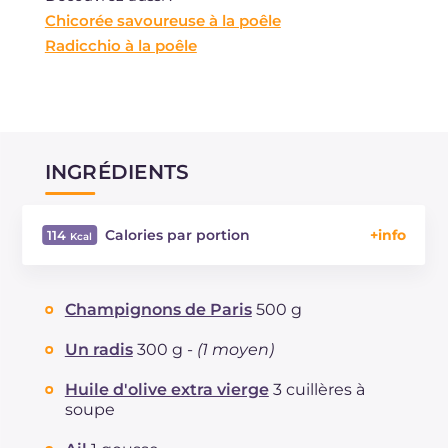
Chicorée savoureuse à la poêle
Radicchio à la poêle
INGRÉDIENTS
Calories par portion
114
Énergie
Kcal
114
Glucides
g
2.9
Champignons de Paris
500 g
Dont sucres
g
2.5
Protéine
g
5.5
Un radis
300 g -
(1 moyen)
Graisses
g
7.2
Huile d'olive extra vierge
3 cuillères à
dont acides gras saturés
g
1.12
soupe
Fibre
g
9.1