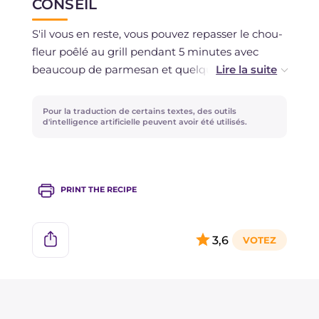
CONSEIL
S'il vous en reste, vous pouvez repasser le chou-
fleur poêlé au grill pendant 5 minutes avec
beaucoup de parmesan et quelques tranches
de provolone !
Pour la traduction de certains textes, des outils
Les déchets de nettoyage du chou-fleur
d'intelligence artificielle peuvent avoir été utilisés.
peuvent être utilisés pour préparer un
Potage
aux légumes
.
PRINT THE RECIPE
3,6