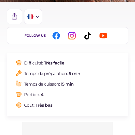
IT
FOLLOW US
EN
DE
Difficulté:
Très facile
ES
Temps de préparation:
5 min
BR
Temps de cuisson:
15 min
NL
Portion:
4
Coût:
Très bas