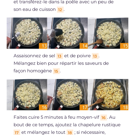
et transférez-le dans la poêle avec un peu de
son eau de cuisson
.
12
Assaisonnez de sel
et de poivre
.
13
13
Mélangez bien pour répartir les saveurs de
façon homogène
.
15
Faites cuire 5 minutes à feu moyen-vif
. Au
16
bout de ce temps, ajoutez la chapelure rustique
et mélangez le tout
; si nécessaire,
17
18