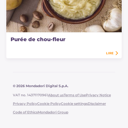
Purée de chou-fleur
LIRE
© 2026 Mondadori Digital S.p.A.
VAT no. 14371170961
About us
Terms of Use
Privacy Notice
Privacy Policy
Cookie Policy
Cookie settings
Disclaimer
Code of Ethics
Mondadori Group