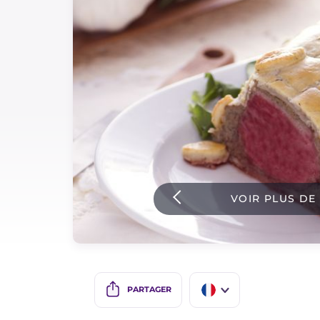
Sauces
Dernieres recettes
IT Website
Facebook
Instagram
VOIR PLUS DE
TikTok
YouTube
PARTAGER
IT