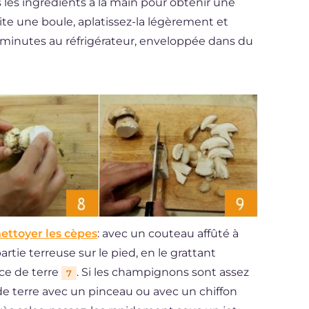
 les ingrédients à la main pour obtenir une
ite une boule, aplatissez-la légèrement et
 minutes au réfrigérateur, enveloppée dans du
ttoyer les cèpes
: avec un couteau affûté à
rtie terreuse sur le pied, en le grattant
ce de terre
. Si les champignons sont assez
7
de terre avec un pinceau ou avec un chiffon