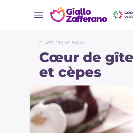
Home
Toutes les recettes
PLATS PRINCIPAUX
Aperitifs
Cœur de gîte
Salades
et cèpes
Plats principaux
Boissons et rafraîchissements
Desserts
Accompagnement
Pizzas et focaccia
Gateaux et patisserie