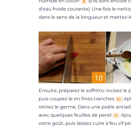
humide en coton
(s'ils sont encore 
8
d'eau froide courante). Une fois le ne
dans le sens de la longueur et mettez-
Ensuite, préparez le soffritto: incisez le
puis coupez-le en fines tranches
; ép
10
retirez le germe. Dans une poêle antiadhés
avec quelques feuilles de persil
. Aj
11
votre goût, puis laissez cuire à feu vif 