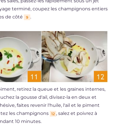
très sales, passez-les rapidement sous un jet
ttoyage terminé, coupez les champignons entiers
les de côté
.
9
 piment, retirez la queue et les graines internes,
luchez la gousse d'ail, divisez-la en deux et
ive, faites revenir l'huile, l'ail et le piment
outez les champignons
, salez et poivrez à
12
pendant 10 minutes.