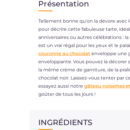
Présentation
EN
Tellement bonne qu'on la dévore avec le
DE
pour décrire cette fabuleuse tarte, idé
ES
anniversaires ou autres célébrations : 
BR
est un vrai régal pour les yeux et le p
couronne au chocolat
enveloppe une ga
NL
enveloppante. Vous pouvez la décorer av
la même crème de garniture, de la pral
chocolat noir. Laissez-vous tenter par 
essayez aussi notre
gâteau noisettes e
goûter de tous les jours !
INGRÉDIENTS