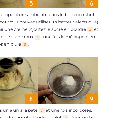
à température ambiante dans le bol d'un robot
bot, vous pouvez utiliser un batteur électrique)
nir une crème. Ajoutez le sucre en poudre
et
4
tez le sucre roux
; une fois le mélange bien
5
es en pluie
.
6
s un à un à la pâte
et une fois incorporés,
7
et de chocolat fondu en filet
. Dans un bol,
8