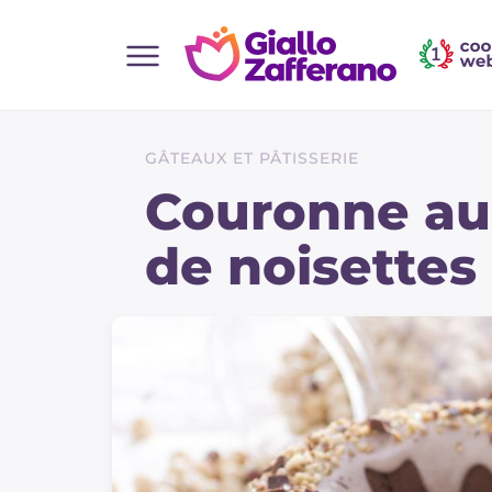
Home
Toutes les recettes
GÂTEAUX ET PÂTISSERIE
Aperitifs
Couronne au
Salades
de noisettes
Plats principaux
Boissons et rafraîchissements
Desserts
Accompagnement
Pizzas et focaccia
Gateaux et patisserie