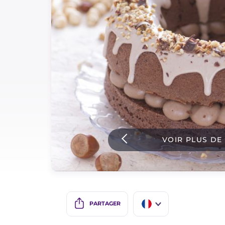
Sauces
Dernieres recettes
IT Website
Facebook
Instagram
VOIR PLUS DE
TikTok
YouTube
PARTAGER
IT