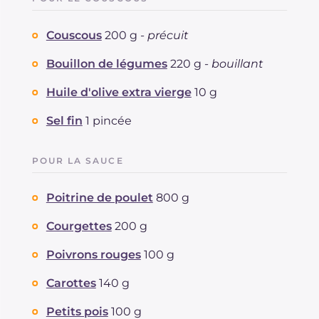
Dont sucres
g
5.4
Protéine
g
56.2
Couscous
200 g -
précuit
Graisses
g
10
dont acides gras saturés
Bouillon de légumes
220 g -
bouillant
g
1.78
Fibre
g
5.8
Huile d'olive extra vierge
10 g
Cholestérol
mg
120
Sodium
mg
890
Sel fin
1 pincée
POUR LA SAUCE
Poitrine de poulet
800 g
Courgettes
200 g
Poivrons rouges
100 g
Carottes
140 g
Petits pois
100 g