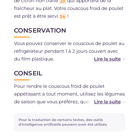
de citron non traité
qui apportera de la
23
fraîcheur au plat. Votre couscous froid de poulet
est prêt à être servi
!
24
CONSERVATION
Vous pouvez conserver le couscous de poulet au
réfrigérateur pendant 1 à 2 jours couvert avec
du film plastique.
CONSEIL
La congélation n'est pas recommandée.
Pour rendre le couscous froid de poulet
appétissant à tout moment, utilisez les légumes
de saison que vous préférez, quelques poignées
de fruits secs au plat fini apporteront du
croquant. Vous pouvez aussi utiliser du tabasco
Pour la traduction de certains textes, des outils
pour ceux qui préfèrent les saveurs épicées, ou
d'intelligence artificielle peuvent avoir été utilisés.
des feuilles de basilic frais pour colorer et