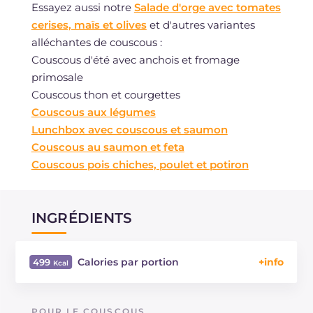
Essayez aussi notre
Salade d'orge avec tomates
cerises, maïs et olives
et d'autres variantes
alléchantes de couscous :
Couscous d'été avec anchois et fromage
primosale
Couscous thon et courgettes
Couscous aux légumes
Lunchbox avec couscous et saumon
Couscous au saumon et feta
Couscous pois chiches, poulet et potiron
INGRÉDIENTS
Calories par portion
499
Énergie
Kcal
499
Glucides
g
46.2
POUR LE COUSCOUS