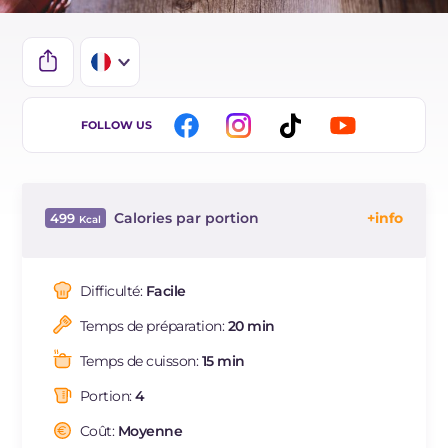
IT
FOLLOW US
EN
BR
Calories par portion
499
ES
Énergie
Kcal
499
DE
Glucides
g
46.2
Difficulté:
Facile
Dont sucres
g
5.4
Temps de préparation:
20 min
Protéine
g
56.2
Graisses
g
10
Temps de cuisson:
15 min
dont acides gras saturés
g
1.78
Portion:
4
Fibre
g
5.8
Cholestérol
Coût:
Moyenne
mg
120