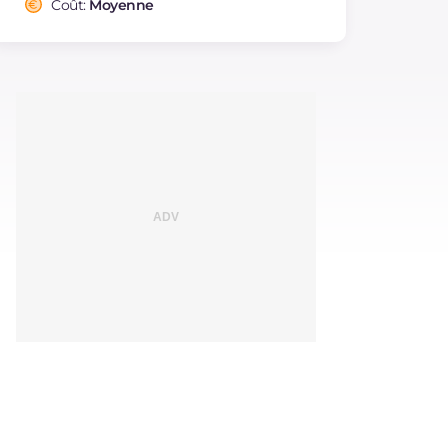
Coût:
Moyenne
Cholestérol
mg
177
Sodium
mg
1904