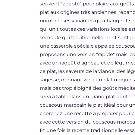
souvent "adapté" pour plaire aux goût
DE
plat aux origines très anciennes, répa
ES
nombreuses variantes qui changent souv
qui unit toutes ces variations locales e
NL
semoule qui traditionnellement sont pré
une casserole spéciale appelée
couscou
proposons une version "rapide" mais, com
avec un ragoût d'agneau et de légumes
ce plat, les saveurs de la viande, des
sagesse, donnant vie à un plat unique 
mais pas trop éloigné des goûts méditerr
servi à table dans un grand plat dont les 
couscous marocain le plat idéal pour un
cherchez une recette à préparer pour ce
avec cette version du couscous marocain
Et une fois la recette traditionnelle ess