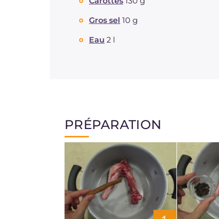
Carottes
130 g
Gros sel
10 g
Eau
2 l
PRÉPARATION