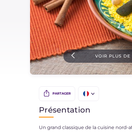
Sauces
Dernieres recettes
IT Website
VOIR PLUS DE
Facebook
Instagram
TikTok
YouTube
PARTAGER
IT
Présentation
EN
Un grand classique de la cuisine nord-a
BR