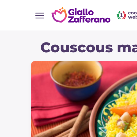
Home
Couscous ma
Toutes les recettes
Aperitifs
Salades
Plats principaux
Boissons et rafraîchissements
Desserts
Accompagnement
Pizzas et focaccia
Gateaux et patisserie