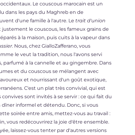
s occidentaux. Le couscous marocain est un
ndu dans les pays du Maghreb en de
ent d'une famille à l'autre. Le
trait d'union
st justement le couscous, les fameux grains de
parés à la maison, puis cuits à la vapeur dans
ssier
. Nous, chez GialloZafferano, vous
me le veut la tradition, nous l'avons servi
, parfumé à la cannelle et au gingembre. Dans
 légumes et du couscous se mélangent avec
savoureux et nourrissant d'un goût exotique,
anéens. C'est un plat très convivial, qui est
convives sont invités à se servir : ce qui fait du
 dîner informel et détendu. Donc, si vous
tte soirée entre amis, mettez-vous au travail :
, vous redécouvrirez la joie d'être ensemble.
ayée, laissez-vous tenter par d'autres versions