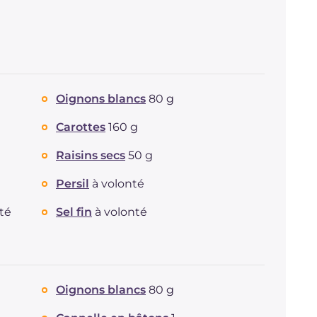
Graisses
g
12
dont acides gras saturés
g
3.34
Fibre
g
7.8
Cholestérol
mg
177
Sodium
mg
1904
Oignons blancs
80 g
Carottes
160 g
Raisins secs
50 g
Persil
à volonté
té
Sel fin
à volonté
Oignons blancs
80 g