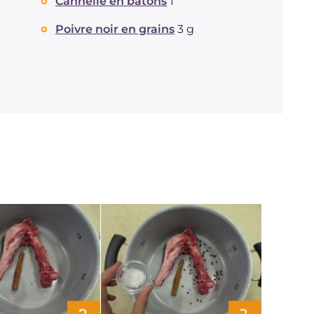
Cannelle en bâtons
1
Poivre noir en grains
3 g