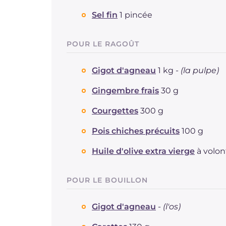
Sel fin
1 pincée
POUR LE RAGOÛT
Gigot d'agneau
1 kg -
(la pulpe)
Gingembre frais
30 g
Courgettes
300 g
Pois chiches précuits
100 g
Huile d'olive extra vierge
à volon
POUR LE BOUILLON
Gigot d'agneau
-
(l'os)