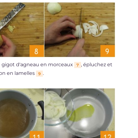
u gigot d'agneau en morceaux
, épluchez et
7
on en lamelles
.
9