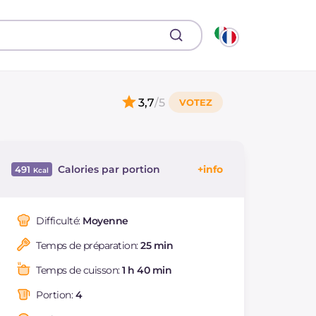
3,7
/5
Calories par portion
491
Énergie
Kcal
491
Glucides
g
39
Difficulté:
Moyenne
Dont sucres
g
16.9
Temps de préparation:
25 min
Protéine
g
56.6
Graisses
g
12
Temps de cuisson:
1 h 40 min
dont acides gras
g
3.34
saturés
Portion:
4
Fibre
g
7.8