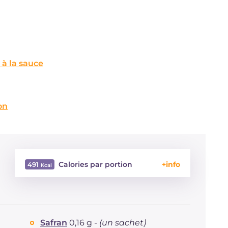
à la sauce
on
Calories par portion
491
Énergie
Kcal
491
Glucides
g
39
Dont sucres
g
16.9
Safran
0,16 g -
(un sachet)
Protéine
g
56.6