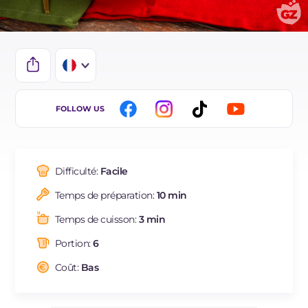
IT
FOLLOW US
EN
DE
Difficulté:
Facile
ES
Temps de préparation:
10 min
BR
Temps de cuisson:
3 min
NL
Portion:
6
Coût:
Bas