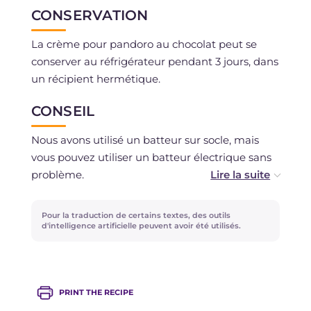
CONSERVATION
La crème pour pandoro au chocolat peut se
conserver au réfrigérateur pendant 3 jours, dans
un récipient hermétique.
CONSEIL
Nous avons utilisé un batteur sur socle, mais
vous pouvez utiliser un batteur électrique sans
problème.
Si vous le souhaitez, vous pouvez enrichir la
Pour la traduction de certains textes, des outils
crème avec des éclats de noisettes ou d'autres
d'intelligence artificielle peuvent avoir été utilisés.
fruits secs. Pour une version plus douce, vous
pouvez remplacer le chocolat noir par du
chocolat au lait.
PRINT THE RECIPE