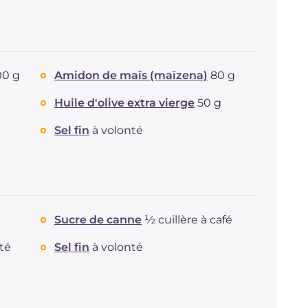
00 g
Amidon de maïs (maïzena)
80 g
Huile d'olive extra vierge
50 g
Sel fin
à volonté
Sucre de canne
½ cuillère à café
té
Sel fin
à volonté