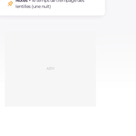
Notes
+ le temps de trempage des
lentilles (une nuit)