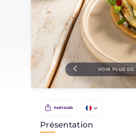
Sauces
Dernieres recettes
IT Website
VOIR PLUS DE
Facebook
Instagram
TikTok
YouTube
PARTAGER
IT
Présentation
EN