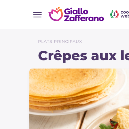
Home
Toutes les recettes
PLATS PRINCIPAUX
Aperitifs
Crêpes aux le
Salades
Plats principaux
Boissons et rafraîchissements
Desserts
Accompagnement
Pizzas et focaccia
Gateaux et patisserie