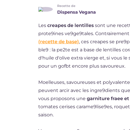
Recette de
DE
Dispensa Vegana
ES
Les
creapes de lentilles
sont une recet
NL
prote9ines ve9ge9tales. Contrairement
(recette de base)
, ces creapes se pre9
BR
ble9 : la pe2te est a base de lentilles c
d'huile d'olive extra vierge et, si vous l
pour un gofbt encore plus savoureux.
Moelleuses, savoureuses et polyvalentes
peuvent arcir avec les ingre9dients que
vous proposons une
garniture fraee et
tomates cerises carame9lise9es, roquett
saison.