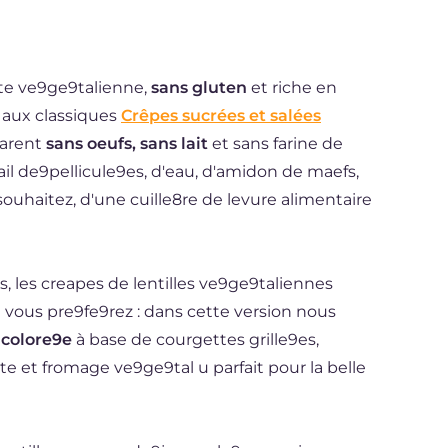
te ve9ge9talienne,
sans gluten
et riche en
 aux classiques
Crêpes sucrées et salées
parent
sans oeufs, sans lait
et sans farine de
orail de9pellicule9es, d'eau, d'amidon de maefs,
e souhaitez, d'une cuille8re de levure alimentaire
, les creapes de lentilles ve9ge9taliennes
 vous pre9fe9rez : dans cette version nous
 colore9e
à base de courgettes grille9es,
e et fromage ve9ge9tal u parfait pour la belle