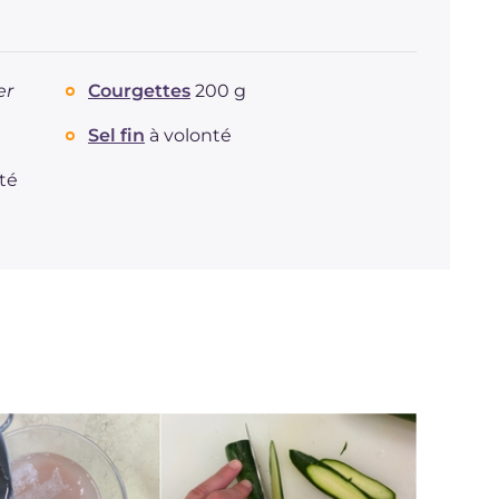
er
Courgettes
200 g
Sel fin
à volonté
té