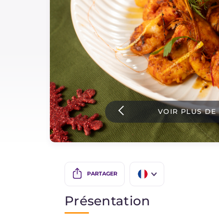
Sauces
Dernieres recettes
IT Website
VOIR PLUS DE
Facebook
Instagram
TikTok
YouTube
PARTAGER
IT
Présentation
EN