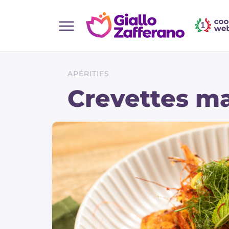
Home
Toutes les recettes
APÉRITIFS
Aperitifs
Crevettes ma
Salades
Plats principaux
Boissons et rafraîchissements
Desserts
Accompagnement
Pizzas et focaccia
Gateaux et patisserie