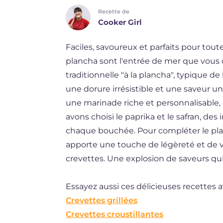
Recette de
DE
Cooker Girl
ES
Faciles, savoureux et parfaits pour tout
BR
plancha sont l'entrée de mer que vous c
NL
traditionnelle "à la plancha", typique d
une dorure irrésistible et une saveur un
une marinade riche et personnalisable, c
avons choisi le paprika et le safran, des
chaque bouchée. Pour compléter le plat
apporte une touche de légèreté et de viv
crevettes. Une explosion de saveurs qui
Essayez aussi ces délicieuses recettes a
Crevettes grillées
Crevettes croustillantes