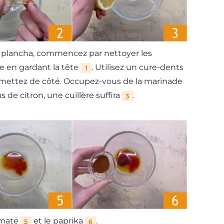
la plancha, commencez par nettoyer les
ce en gardant la tête
. Utilisez un cure-dents
1
mettez de côté. Occupez-vous de la marinade
s de citron, une cuillère suffira
.
3
omate
et le paprika
.
5
6