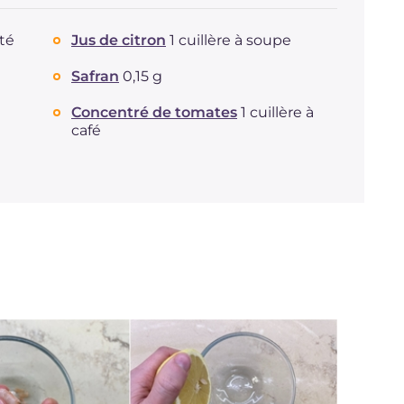
té
Jus de citron
1 cuillère à soupe
Safran
0,15 g
Concentré de tomates
1 cuillère à
café