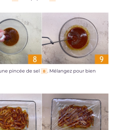
une pincée de sel
. Mélangez pour bien
8