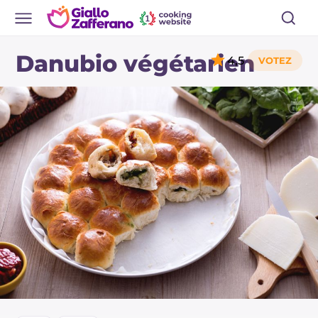
Danubio végétarien
4,5