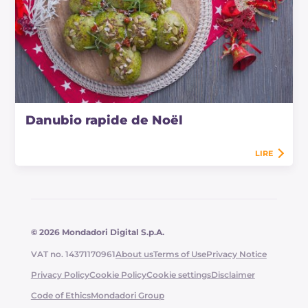
Danubio rapide de Noël
LIRE
© 2026 Mondadori Digital S.p.A.
VAT no. 14371170961
About us
Terms of Use
Privacy Notice
Privacy Policy
Cookie Policy
Cookie settings
Disclaimer
Code of Ethics
Mondadori Group