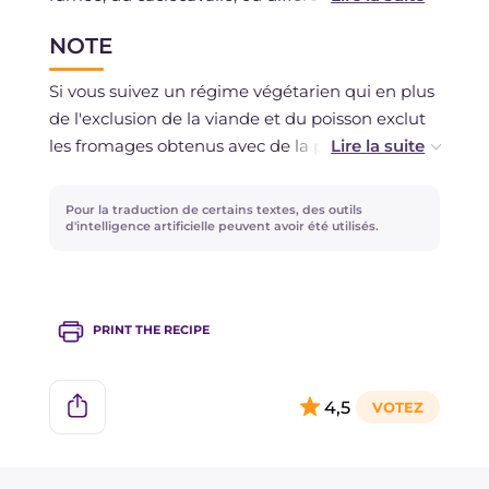
de champignons comme les girolles et les
NOTE
coprins. Des graines de sésame et de pavot pour
donner plus de parfum et créer un agréable
Si vous suivez un régime végétarien qui en plus
contraste de couleurs entre le blanc et le noir.
de l'exclusion de la viande et du poisson exclut
Chaque farine a une capacité d'absorption
les fromages obtenus avec de la présure
légèrement différente, donc si vous vous rendez
animale, vous pouvez remplacer l'ingrédient
compte que la pâte est trop dure, assouplissez-
par un fromage similaire réalisé avec de la
Pour la traduction de certains textes, des outils
la en ajoutant un peu de lait, essayez en
présure végétale.
d'intelligence artificielle peuvent avoir été utilisés.
ajoutant 10 grammes à la fois.
PRINT THE RECIPE
4,5