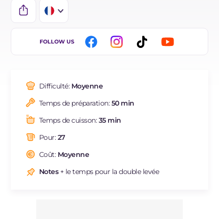
IT
FOLLOW US
EN
BR
Difficulté:
Moyenne
DE
Temps de préparation:
50 min
ES
Temps de cuisson:
35 min
NL
Pour:
27
Coût:
Moyenne
Notes
+ le temps pour la double levée