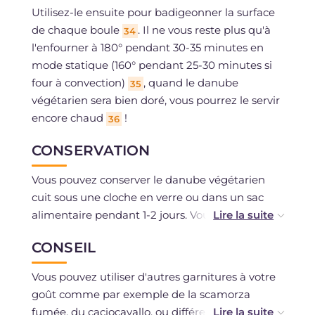
Utilisez-le ensuite pour badigeonner la surface
de chaque boule
. Il ne vous reste plus qu'à
34
l'enfourner à 180° pendant 30-35 minutes en
mode statique (160° pendant 25-30 minutes si
four à convection)
, quand le danube
35
végétarien sera bien doré, vous pourrez le servir
encore chaud
!
36
CONSERVATION
Vous pouvez conserver le danube végétarien
cuit sous une cloche en verre ou dans un sac
alimentaire pendant 1-2 jours. Vous pouvez
congeler le danube végétarien cru, avant la
CONSEIL
deuxième levée et le décongeler au
réfrigérateur pour le faire revenir ensuite à
Vous pouvez utiliser d'autres garnitures à votre
température ambiante avant de le cuire.
goût comme par exemple de la scamorza
fumée, du caciocavallo, ou différentes variétés