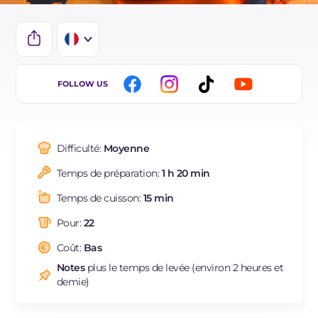
IT
FOLLOW US
EN
DE
Difficulté:
Moyenne
ES
Temps de préparation:
1 h 20 min
BR
Temps de cuisson:
15 min
Pour:
22
Coût:
Bas
Notes
plus le temps de levée (environ 2 heures et
demie)