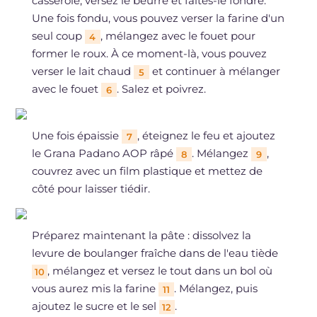
casserole, versez le beurre et faites-le fondre.
Une fois fondu, vous pouvez verser la farine d'un
seul coup
, mélangez avec le fouet pour
4
former le roux. À ce moment-là, vous pouvez
verser le lait chaud
et continuer à mélanger
5
avec le fouet
. Salez et poivrez.
6
Une fois épaissie
, éteignez le feu et ajoutez
7
le Grana Padano AOP râpé
. Mélangez
,
8
9
couvrez avec un film plastique et mettez de
côté pour laisser tiédir.
Préparez maintenant la pâte : dissolvez la
levure de boulanger fraîche dans de l'eau tiède
, mélangez et versez le tout dans un bol où
10
vous aurez mis la farine
. Mélangez, puis
11
ajoutez le sucre et le sel
.
12