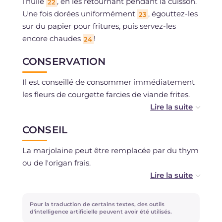
l'huile
, en les retournant pendant la cuisson.
22
Une fois dorées uniformément
, égouttez-les
23
sur du papier pour fritures, puis servez-les
encore chaudes
!
24
CONSERVATION
Il est conseillé de consommer immédiatement
les fleurs de courgette farcies de viande frites.
La farce peut se conserver au réfrigérateur
CONSEIL
pendant un jour, dans un récipient hermétique.
Il est ensuite conseillé de la sortir du frigo au
La marjolaine peut être remplacée par du thym
moins 1-2 heures avant et de remuer avant de
ou de l'origan frais.
l'insérer dans la poche à douille pour farcir.
Vous pouvez utiliser de la levure de boulanger
sèche, en vous rappelant que 1 g de levure
Pour la traduction de certains textes, des outils
sèche équivaut à environ 3,5 g de levure fraîche.
d'intelligence artificielle peuvent avoir été utilisés.