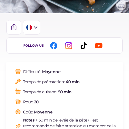
IT
FOLLOW US
EN
DE
Difficulté:
Moyenne
BR
Temps de préparation:
40 min
ES
Temps de cuisson:
50 min
NL
Pour:
20
Coût:
Moyenne
Notes
+ 30 min de levée de la pâte (il est
recommandé de faire attention au moment de la